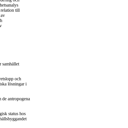
hetsanalys
elation till
 av
ch
v
r samhället
retslopp och
ska lösningar i
om de antropogena
gisk status hos
amhällsbyggandet