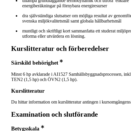
tillämpa grundläggande termodynamik och utföra enklare
energiberäkningar på förnybara energiresurser
dra självständiga slutsatser om möjliga resultat av genomfö
svenska miljökvalitetsmål samt globala hållbarhetsmål
muntligt och skriftligt kort sammanfatta ett studerat miljöp
utforma eller utvärdera en lösning.
Kurslitteratur och förberedelser
Särskild behörighet
Minst 6 hp avklarade i AI1527 Samhällsbyggnadsprocessen, inkl
TEN2 (1,5 hp) och ÖVN2 (1,5 hp).
Kurslitteratur
Du hittar information om kurslitteratur antingen i kursomgånge
Examination och slutförande
Betygsskala