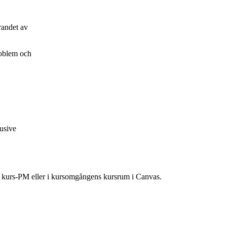
randet av
roblem och
usive
ns kurs-PM eller i kursomgångens kursrum i Canvas.