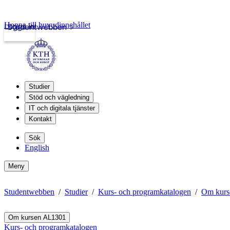
Hoppa till huvudinnehållet
Logga in
Studentwebben
Studier
Stöd och vägledning
IT och digitala tjänster
Kontakt
Sök
English
Meny
Studentwebben
Studier
Kurs- och programkatalogen
Om kurs
Om kursen AL1301
Kurs- och programkatalogen