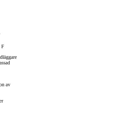
F
 F
ndläggare
passad
on av
er