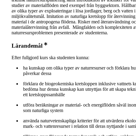
studier av materialflöden med exempel från byggsektorn. Hållbar
av olika typer av exploateringar i lösa jordlager, berg och vatten i r
miljökvalitetsmål. Imitation av naturliga kretslopp för återvinning
material i de antropogena flödena. Risker med återanvändning o
materialåtervinning från avfall. Mångfalden och komplexiteten a
naturresursproblemen presenterade av studenterna.
Lärandemål
Efter fullgjord kurs ska studenten kunna:
ha kunskap om olika typer av naturresurser och förklara hu
påverkar dessa
förklara de biogeokemiska kretsloppen inklusive vattnets k
bedöma hur denna kunskap kan utnyttjas för att skapa tekni
ett kretsloppssamhälle
utföra beräkningar av material- och energiflöden såväl in
som naturliga system
använda naturvetenskapliga kriterier för att utvärdera ekolo
mark- och vattenresurser i relation till deras nyttjande i s