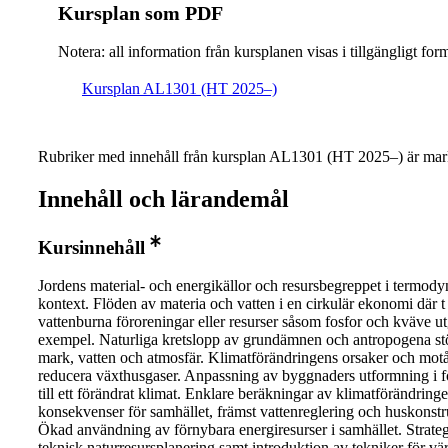
Kursplan som PDF
Notera: all information från kursplanen visas i tillgängligt for
Kursplan AL1301 (HT 2025–)
Rubriker med innehåll från kursplan AL1301 (HT 2025–) är mar
Innehåll och lärandemål
Kursinnehåll
Jordens material- och energikällor och resursbegreppet i termod
kontext. Flöden av materia och vatten i en cirkulär ekonomi där 
vattenburna föroreningar eller resurser såsom fosfor och kväve u
exempel. Naturliga kretslopp av grundämnen och antropogena stö
mark, vatten och atmosfär. Klimatförändringens orsaker och motå
reducera växthusgaser. Anpassning av byggnaders utformning i f
till ett förändrat klimat. Enklare beräkningar av klimatförändring
konsekvenser för samhället, främst vattenreglering och huskonstr
Ökad användning av förnybara energiresurser i samhället. Strate
teknisk naturresursplanering samt introduktion av tekniker för vä