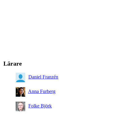
Lärare
Daniel Franzén
Anna Furberg
Folke Björk