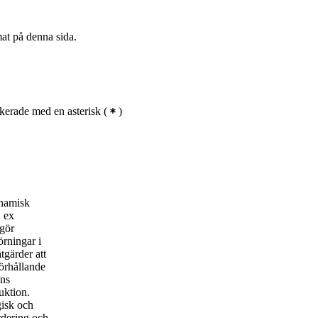
mat på denna sida.
kerade med en asterisk
(
)
ynamisk
t ex
tgör
rningar i
tgärder att
örhållande
ens
uktion.
gisk och
rdering och