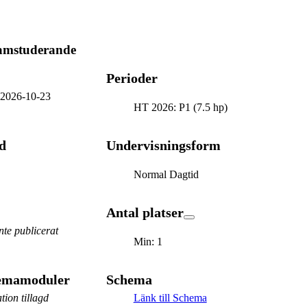
ramstuderande
Perioder
-
2026-10-23
HT 2026: P1 (7.5 hp)
d
Undervisningsform
Normal Dagtid
Antal platser
te publicerat
Min: 1
hemamoduler
Schema
tion tillagd
Länk till Schema