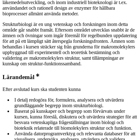
läkemedelsutveckling, och inom industriell bioteknologi är t.ex.
användandet och rationell design av enzymer för hållbara
bioprocesser allmänt använda metoder.
Strukturbiologi är en ung vetenskap och forskningen inom detta
område går snabbt framåt. Eftersom området utvecklas snabbt är de
ämnen och övningar som ingår föremål för regelbunden uppdatering
för att på ett lämpligt sätt återspegla forskningsfronten. Ämnen som
behandlas i kursen sträcker sig från grunderna för makromolekylers
uppbyggnad till experimentell och teoretisk bestämning och
validering av makromolekylers struktur, samt tillämpningar av
kunskap om struktur-funktionssamband.
Lärandemål
Efter avslutad kurs ska studenten kunna
I detalj redogöra för, formulera, analysera och utvärdera
grundläggande begrepp inom strukturbiologi.
Baserat på kunskaper och begrepp som förvärvats under
kursen, kunna föreslå, diskutera och utvärdera strategier för att
besvara vetenskapliga frågeställningar inom biologi och
bioteknik relaterade till biomolekylers struktur och funktion.
Använda datorprogramverktyg och relevanta databaser för att
visualisera, undersöka, analysera, utvärdera och validera