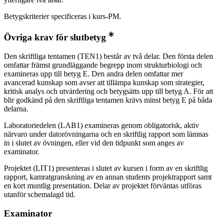
Betygskriterier specificeras i kurs-PM.
Övriga krav för slutbetyg
Den skriftliga tentamen (TEN1) består av två delar. Den första delen
omfattar främst grundläggande begrepp inom strukturbiologi och
examineras upp till betyg E. Den andra delen omfattar mer
avancerad kunskap som avser att tillämpa kunskap som strategier,
kritisk analys och utvärdering och betygsätts upp till betyg A. För att
blir godkänd på den skriftliga tentamen krävs minst betyg E på båda
delarna.
Laboratoriedelen (LAB1) examineras genom obligatorisk, aktiv
närvaro under datorövningarna och en skriftlig rapport som lämnas
in i slutet av övningen, eller vid den tidpunkt som anges av
examinator.
Projektet (LIT1) presenteras i slutet av kursen i form av en skriftlig
rapport, kamratgranskning av en annan students projektrapport samt
en kort muntlig presentation. Delar av projektet förväntas utföras
utanför schemalagd tid.
Examinator