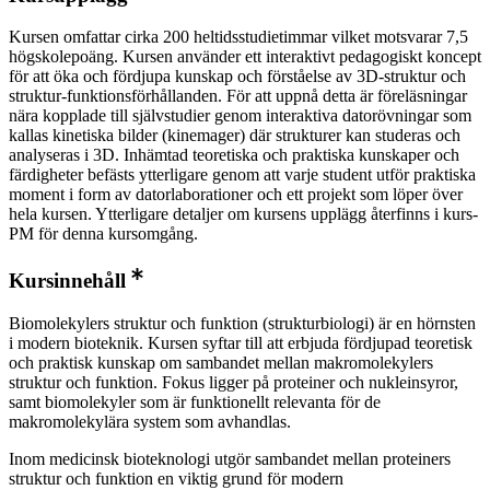
Kursen omfattar cirka 200 heltidsstudietimmar vilket motsvarar 7,5
högskolepoäng. Kursen använder ett interaktivt pedagogiskt koncept
för att öka och fördjupa kunskap och förståelse av 3D-struktur och
struktur-funktionsförhållanden. För att uppnå detta är föreläsningar
nära kopplade till självstudier genom interaktiva datorövningar som
kallas kinetiska bilder (kinemager) där strukturer kan studeras och
analyseras i 3D. Inhämtad teoretiska och praktiska kunskaper och
färdigheter befästs ytterligare genom att varje student utför praktiska
moment i form av datorlaborationer och ett projekt som löper över
hela kursen. Ytterligare detaljer om kursens upplägg återfinns i kurs-
PM för denna kursomgång.
Kursinnehåll
Biomolekylers struktur och funktion (strukturbiologi) är en hörnsten
i modern bioteknik. Kursen syftar till att erbjuda fördjupad teoretisk
och praktisk kunskap om sambandet mellan makromolekylers
struktur och funktion. Fokus ligger på proteiner och nukleinsyror,
samt biomolekyler som är funktionellt relevanta för de
makromolekylära system som avhandlas.
Inom medicinsk bioteknologi utgör sambandet mellan proteiners
struktur och funktion en viktig grund för modern