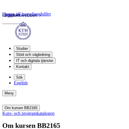
Hoppa till huvudinnehållet
Logga in
Studentwebben
Studier
Stöd och vägledning
IT och digitala tjänster
Kontakt
Sök
English
Meny
Om kursen BB2165
Kurs- och programkatalogen
Om kursen BB2165