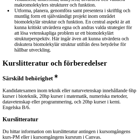
makromolekylers strukturer och funktion.
Utforma, planera, genomföra samt presentera i skriftlig och
muntlig form ett självständigt projekt inom området
biomolekylär struktur och funktion. En central aspekt är att
kunna kritiskt utvärdera egna och andras valda strategier för
att lösa vetenskapliga problem ur ett biomolekylärt
strukturperspektiv. Här ingår även att kunna utvärdera och
diskutera biomolekylär struktur utifrån dess betydelse för
hållbar utveckling.
Kurslitteratur och förberedelser
Särskild behörighet
Kandidatexamen inom teknik eller naturvetenskap innehållande 6hp
kurser i bioteknik, 20hp kurser i matematik, numeriska metoder,
datavetenskap eller programmering, och 20hp kurser i kemi.
Engelska B/6.
Kurslitteratur
Du hittar information om kurslitteratur antingen i kursomgångens
kurs-PM eller i kursomgångens kursrum i Canvas.