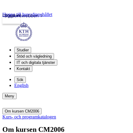
Hoppa till huvudinnehållet
Logga in
Studentwebben
Studier
Stöd och vägledning
IT och digitala tjänster
Kontakt
Sök
English
Meny
Om kursen CM2006
Kurs- och programkatalogen
Om kursen CM2006