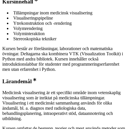
Kursinnehåll
Tillämpningar inom medicinsk visualisering
Visualiseringspipeline
Ytrekonstruktion och -rendering
Volymrendering
Volyminteraktion
Stereoskopiska tekniker
Kursen består av föreläsningar, laborationer och matematiska
övningar. Deltagarna ska kombinera VTK (Visualization Toolkit) i
Python med andra bibliotek. Kursen innehåller också
introduktionslabbar för studenter med programmeringserfarenhet
men utan erfarenhet i Python.
Lärandemål
Medicinsk visualisering är ett specifikt område inom vetenskaplig
visualisering som är inriktat på medicinska tillämpningar.
Visualisering i ett medicinskt sammanhang används för olika
ändamål, bl. a. diagnos med radiologiska data,
behandlingsplanering, intraoperativt stöd, dataannotering och
utbildning.
Kursen omfattar de begrepp, teorier och mest använda metoder som