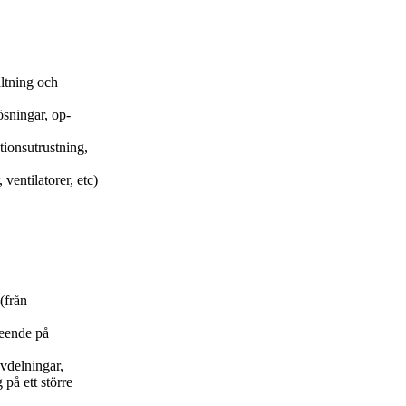
altning och
ösningar, op-
tionsutrustning,
ventilatorer, etc)
(från
seende på
avdelningar,
på ett större