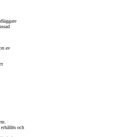
ndläggare
passad
on av
er
ete.
erhållits och