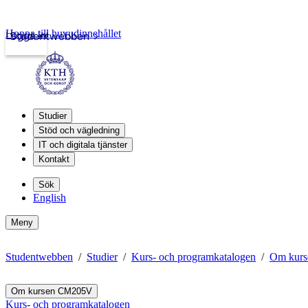
Hoppa till huvudinnehållet
Logga in
Studentwebben
Studier
Stöd och vägledning
IT och digitala tjänster
Kontakt
Sök
English
Meny
Studentwebben
Studier
Kurs- och programkatalogen
Om kur
Om kursen CM205V
Kurs- och programkatalogen