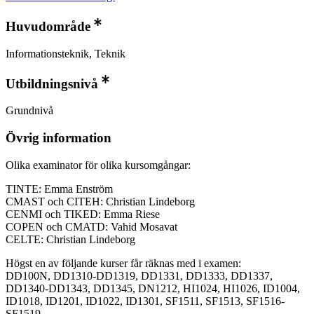
Huvudområde
Informationsteknik, Teknik
Utbildningsnivå
Grundnivå
Övrig information
Olika examinator för olika kursomgångar:
TINTE: Emma Enström
CMAST och CITEH: Christian Lindeborg
CENMI och TIKED: Emma Riese
COPEN och CMATD: Vahid Mosavat
CELTE: Christian Lindeborg
Högst en av följande kurser får räknas med i examen:
DD100N, DD1310-DD1319, DD1331, DD1333, DD1337,
DD1340-DD1343, DD1345, DN1212, HI1024, HI1026, ID1004,
ID1018, ID1201, ID1022, ID1301, SF1511, SF1513, SF1516-
SF1519.