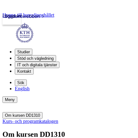
Hoppa till huvudinnehållet
Logga in
Studentwebben
Studier
Stöd och vägledning
IT och digitala tjänster
Kontakt
Sök
English
Meny
Om kursen DD1310
Kurs- och programkatalogen
Om kursen DD1310