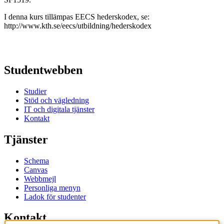
I denna kurs tillämpas EECS hederskodex, se:
http://www.kth.se/eecs/utbildning/hederskodex
Studentwebben
Studier
Stöd och vägledning
IT och digitala tjänster
Kontakt
Tjänster
Schema
Canvas
Webbmejl
Personliga menyn
Ladok för studenter
Kontakt