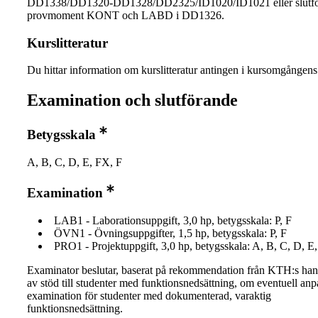
DD1338/DD1320-DD1328/DD2325/ID1020/ID1021 eller slutf
provmoment KONT och LABD i DD1326.
Kurslitteratur
Du hittar information om kurslitteratur antingen i kursomgånge
Examination och slutförande
Betygsskala
A, B, C, D, E, FX, F
Examination
LAB1 - Laborationsuppgift, 3,0 hp, betygsskala: P, F
ÖVN1 - Övningsuppgifter, 1,5 hp, betygsskala: P, F
PRO1 - Projektuppgift, 3,0 hp, betygsskala: A, B, C, D, E
Examinator beslutar, baserat på rekommendation från KTH:s ha
av stöd till studenter med funktionsnedsättning, om eventuell an
examination för studenter med dokumenterad, varaktig
funktionsnedsättning.