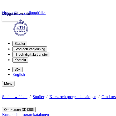
Hoppa till huvudinnehållet
Logga in
Studentwebben
Studier
Stöd och vägledning
IT och digitala tjänster
Kontakt
Sök
English
Meny
Studentwebben
Studier
Kurs- och programkatalogen
Om kur
Om kursen DD1386
Kurs- och programkatalogen