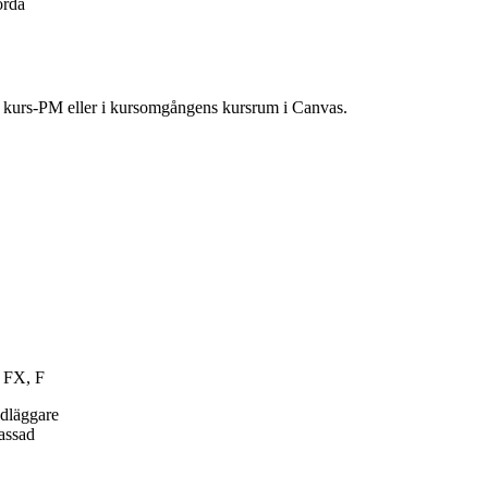
örda
ns kurs-PM eller i kursomgångens kursrum i Canvas.
, FX, F
ndläggare
passad