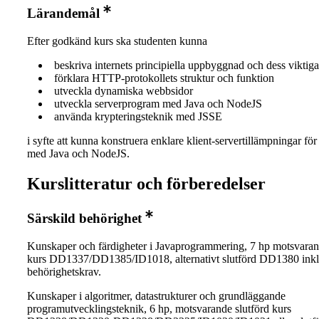
Lärandemål
Efter godkänd kurs ska studenten kunna
beskriva internets principiella uppbyggnad och dess viktiga
förklara HTTP-protokollets struktur och funktion
utveckla dynamiska webbsidor
utveckla serverprogram med Java och NodeJS
använda krypteringsteknik med JSSE
i syfte att kunna konstruera enklare klient-servertillämpningar f
med Java och NodeJS.
Kurslitteratur och förberedelser
Särskild behörighet
Kunskaper och färdigheter i Javaprogrammering, 7 hp motsvaran
kurs DD1337/DD1385/ID1018, alternativt slutförd DD1380 inkl
behörighetskrav.
Kunskaper i algoritmer, datastrukturer och grundläggande
programutvecklingsteknik, 6 hp, motsvarande slutförd kurs