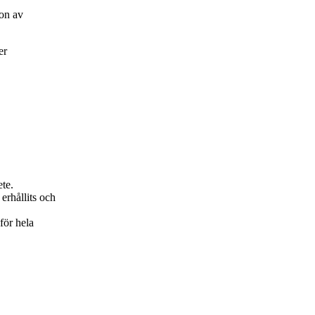
on av
er
ete.
erhållits och
för hela