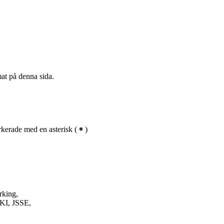
mat på denna sida.
kerade med en asterisk
(
)
rking,
KI, JSSE,