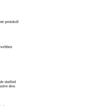
ste protokoll
ör webben
de slutförd
usive dess