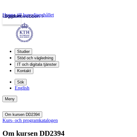
Hoppa till huvudinnehållet
Logga in
Studentwebben
Studier
Stöd och vägledning
IT och digitala tjänster
Kontakt
Sök
English
Meny
Om kursen DD2394
Kurs- och programkatalogen
Om kursen DD2394