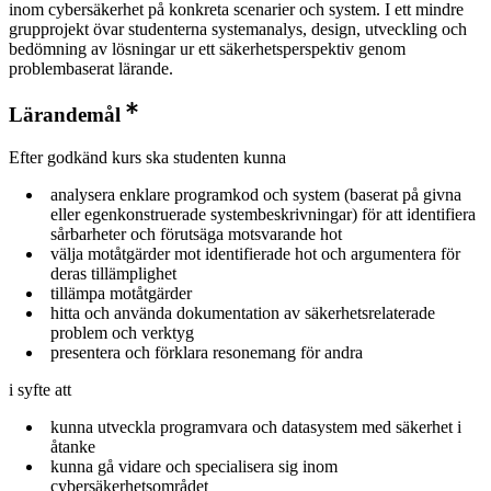
inom cybersäkerhet på konkreta scenarier och system. I ett mindre
grupprojekt övar studenterna systemanalys, design, utveckling och
bedömning av lösningar ur ett säkerhetsperspektiv genom
problembaserat lärande.
Lärandemål
Efter godkänd kurs ska studenten kunna
analysera enklare programkod och system (baserat på givna
eller egenkonstruerade systembeskrivningar) för att identifiera
sårbarheter och förutsäga motsvarande hot
välja motåtgärder mot identifierade hot och argumentera för
deras tillämplighet
tillämpa motåtgärder
hitta och använda dokumentation av säkerhetsrelaterade
problem och verktyg
presentera och förklara resonemang för andra
i syfte att
kunna utveckla programvara och datasystem med säkerhet i
åtanke
kunna gå vidare och specialisera sig inom
cybersäkerhetsområdet