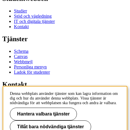
Studier
Stöd och vägledning
IT och digitala tjänster
Kontakt
Tjänster
Schema
Canvas
Webbmejl
Personliga menyn
Ladok för studenter
Kontakt
Denna webbplats använder tjänster som kan lagra information om
Kontakta utbildningsprogram
dig och hur du använder denna webbplats. Vissa tjänster är
Kontakta kurs
nödvändiga för att webbplatsen ska fungera och andra är valbara.
IT-support
KTH Entré
Hantera valbara tjänster
KTH Biblioteket
Tillåt bara nödvändiga tjänster
KTH