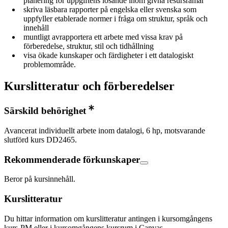
planering för uppgiftens lösande inom givna resursramar
skriva läsbara rapporter på engelska eller svenska som
uppfyller etablerade normer i fråga om struktur, språk och
innehåll
muntligt avrapportera ett arbete med vissa krav på
förberedelse, struktur, stil och tidhållning
visa ökade kunskaper och färdigheter i ett datalogiskt
problemområde.
Kurslitteratur och förberedelser
Särskild behörighet
Avancerat individuellt arbete inom datalogi, 6 hp, motsvarande
slutförd kurs DD2465.
Rekommenderade förkunskaper
Beror på kursinnehåll.
Kurslitteratur
Du hittar information om kurslitteratur antingen i kursomgångens
kurs-PM eller i kursomgångens kursrum i Canvas.