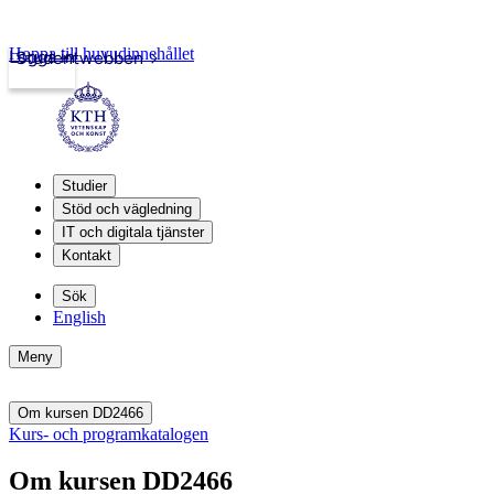
Hoppa till huvudinnehållet
Logga in
Studentwebben
Studier
Stöd och vägledning
IT och digitala tjänster
Kontakt
Sök
English
Meny
Om kursen DD2466
Kurs- och programkatalogen
Om kursen DD2466