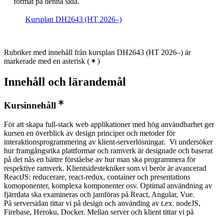
format på denna sida.
Kursplan DH2643 (HT 2026–)
Rubriker med innehåll från kursplan DH2643 (HT 2026–) är
markerade med en asterisk
(
)
Innehåll och lärandemål
Kursinnehåll
För att skapa full-stack web applikationer med hög användbarhet ger
kursen en överblick av design principer och metoder för
interaktionsprogrammering av klient-serverlösningar. Vi undersöker
hur framgångsrika plattformar och ramverk är designade och baserat
på det nås en bättre förståelse av hur man ska programmera för
respektive ramverk. Klientsidestekniker som vi berör är avancerad
ReactJS: reducerare, react-redux, container och presentations
komoponenter, komplexa komponenter osv. Optimal användning av
fjärrdata ska examineras och jamföras på React, Angular, Vue.
På serversidan tittar vi på design och använding av t.ex. nodeJS,
Firebase, Heroku, Docker. Mellan server och klient tittar vi på