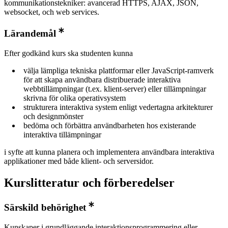
kommunikationstekniker: avancerad HTTPS, AJAX, JSON,
websocket, och web services.
Lärandemål
Efter godkänd kurs ska studenten kunna
välja lämpliga tekniska plattformar eller JavaScript-ramverk
för att skapa användbara distribuerade interaktiva
webbtillämpningar (t.ex. klient-server) eller tillämpningar
skrivna för olika operativsystem
strukturera interaktiva system enligt vedertagna arkitekturer
och designmönster
bedöma och förbättra användbarheten hos existerande
interaktiva tillämpningar
i syfte att kunna planera och implementera användbara interaktiva
applikationer med både klient- och serversidor.
Kurslitteratur och förberedelser
Särskild behörighet
Kunskaper i grundläggande interaktionsprogrammering eller