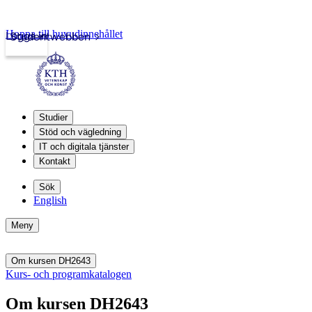
Hoppa till huvudinnehållet
Logga in
Studentwebben
Studier
Stöd och vägledning
IT och digitala tjänster
Kontakt
Sök
English
Meny
Om kursen DH2643
Kurs- och programkatalogen
Om kursen DH2643