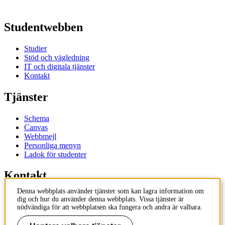
Studentwebben
Studier
Stöd och vägledning
IT och digitala tjänster
Kontakt
Tjänster
Schema
Canvas
Webbmejl
Personliga menyn
Ladok för studenter
Kontakt
Denna webbplats använder tjänster som kan lagra information om
Kontakta utbildningsprogram
dig och hur du använder denna webbplats. Vissa tjänster är
Kontakta kurs
nödvändiga för att webbplatsen ska fungera och andra är valbara.
IT-support
KTH Entré