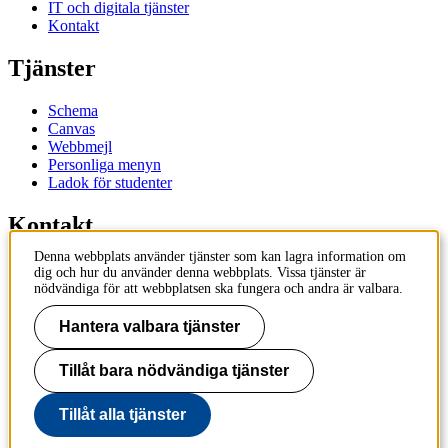
IT och digitala tjänster
Kontakt
Tjänster
Schema
Canvas
Webbmejl
Personliga menyn
Ladok för studenter
Kontakt
Denna webbplats använder tjänster som kan lagra information om
Kontakta utbildningsprogram
dig och hur du använder denna webbplats. Vissa tjänster är
Kontakta kurs
nödvändiga för att webbplatsen ska fungera och andra är valbara.
IT-support
KTH Entré
Hantera valbara tjänster
KTH Biblioteket
Tillåt bara nödvändiga tjänster
KTH
100 44 Stockholm
+46 8 790 60 00
Tillåt alla tjänster
info@kth.se