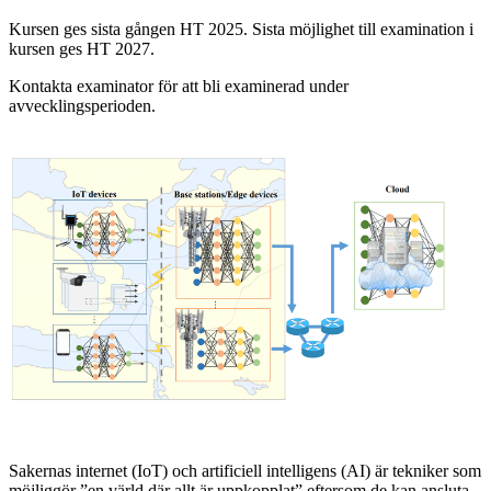
Kursen ges sista gången HT 2025. Sista möjlighet till examination i
kursen ges HT 2027.
Kontakta examinator för att bli examinerad under
avvecklingsperioden.
Sakernas internet (IoT) och artificiell intelligens (AI) är tekniker som
möjliggör ”en värld där allt är uppkopplat” eftersom de kan ansluta