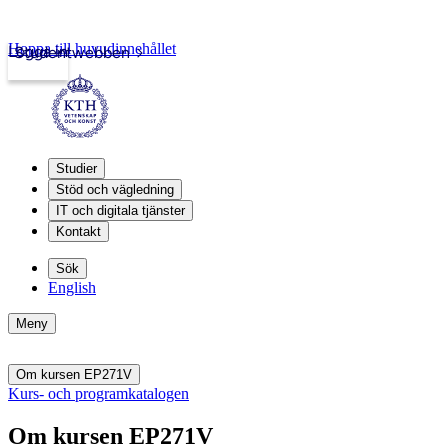
Hoppa till huvudinnehållet
Logga in
Studentwebben
Studier
Stöd och vägledning
IT och digitala tjänster
Kontakt
Sök
English
Meny
Om kursen EP271V
Kurs- och programkatalogen
Om kursen EP271V