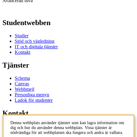
Avancerad nivå
Studentwebben
Studier
Stöd och vägledning
IT och digitala tjänster
Kontakt
Tjänster
Schema
Canvas
Webbmejl
Personliga menyn
Ladok för studenter
Kontakt
Denna webbplats använder tjänster som kan lagra information om
Kontakta utbildningsprogram
dig och hur du använder denna webbplats. Vissa tjänster är
Kontakta kurs
nödvändiga för att webbplatsen ska fungera och andra är valbara.