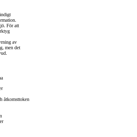
ändigt
formation.
jö. För att
erktyg
yrning av
ng, men det
vud.
na
er
och åtkomsttoken
m
er