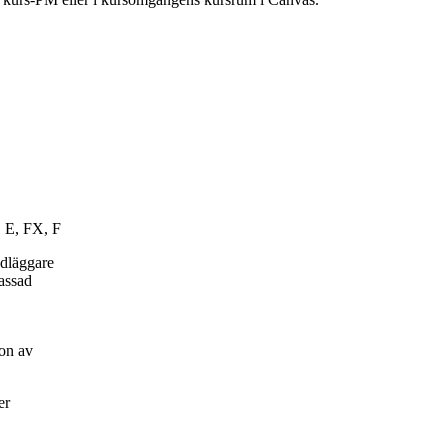
, E, FX, F
ndläggare
passad
on av
er