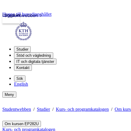
Hoppa till huvudinnehållet
Logga in
Studentwebben
Studier
Stöd och vägledning
IT och digitala tjänster
Kontakt
Sök
English
Meny
Studentwebben
Studier
Kurs- och programkatalogen
Om kur
Om kursen EP282U
Kurs- och programkatalogen