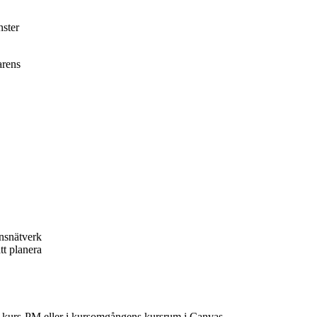
nster
arens
nsnätverk
tt planera
ns kurs-PM eller i kursomgångens kursrum i Canvas.