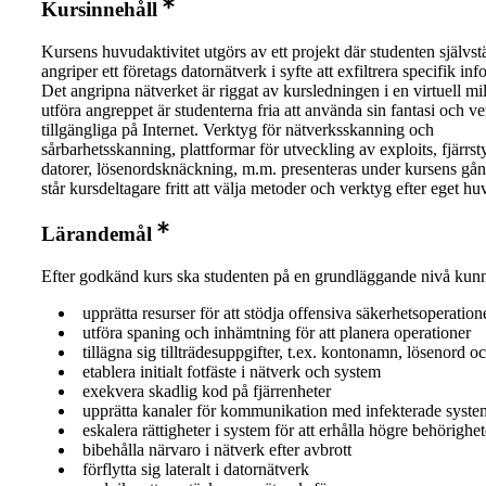
Kursinnehåll
Kursens huvudaktivitet utgörs av ett projekt där studenten självst
angriper ett företags datornätverk i syfte att exfiltrera specifik in
Det angripna nätverket är riggat av kursledningen i en virtuell mil
utföra angreppet är studenterna fria att använda sin fantasi och v
tillgängliga på Internet. Verktyg för nätverksskanning och
sårbarhetsskanning, plattformar för utveckling av exploits, fjärrst
datorer, lösenordsknäckning, m.m. presenteras under kursens gå
står kursdeltagare fritt att välja metoder och verktyg efter eget hu
Lärandemål
Efter godkänd kurs ska studenten på en grundläggande nivå kun
upprätta resurser för att stödja offensiva säkerhetsoperation
utföra spaning och inhämtning för att planera operationer
tillägna sig tillträdesuppgifter, t.ex. kontonamn, lösenord 
etablera initialt fotfäste i nätverk och system
exekvera skadlig kod på fjärrenheter
upprätta kanaler för kommunikation med infekterade syste
eskalera rättigheter i system för att erhålla högre behörighet
bibehålla närvaro i nätverk efter avbrott
förflytta sig lateralt i datornätverk