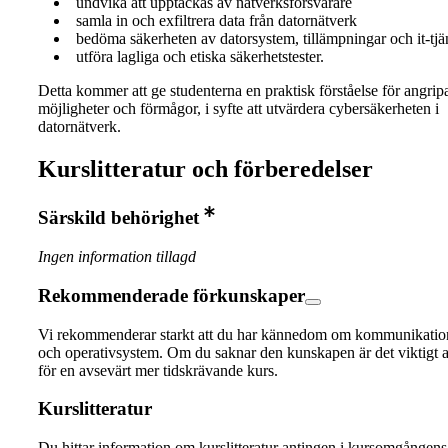
undvika att upptäckas av nätverksförsvarare
samla in och exfiltrera data från datornätverk
bedöma säkerheten av datorsystem, tillämpningar och it-tjä
utföra lagliga och etiska säkerhetstester.
Detta kommer att ge studenterna en praktisk förståelse för angrip
möjligheter och förmågor, i syfte att utvärdera cybersäkerheten i
datornätverk.
Kurslitteratur och förberedelser
Särskild behörighet
Ingen information tillagd
Rekommenderade förkunskaper
Vi rekommenderar starkt att du har kännedom om kommunikatio
och operativsystem. Om du saknar den kunskapen är det viktigt a
för en avsevärt mer tidskrävande kurs.
Kurslitteratur
Du hittar information om kurslitteratur antingen i kursomgånge