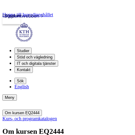
Hoppa till huvudinnehållet
Logga in
Studentwebben
Studier
Stöd och vägledning
IT och digitala tjänster
Kontakt
Sök
English
Meny
Om kursen EQ2444
Kurs- och programkatalogen
Om kursen EQ2444