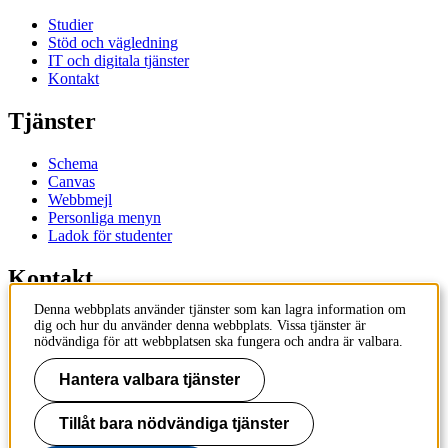
Studier
Stöd och vägledning
IT och digitala tjänster
Kontakt
Tjänster
Schema
Canvas
Webbmejl
Personliga menyn
Ladok för studenter
Kontakt
Denna webbplats använder tjänster som kan lagra information om
Kontakta utbildningsprogram
dig och hur du använder denna webbplats. Vissa tjänster är
Kontakta kurs
nödvändiga för att webbplatsen ska fungera och andra är valbara.
IT-support
KTH Entré
Hantera valbara tjänster
KTH Biblioteket
Tillåt bara nödvändiga tjänster
KTH
100 44 Stockholm