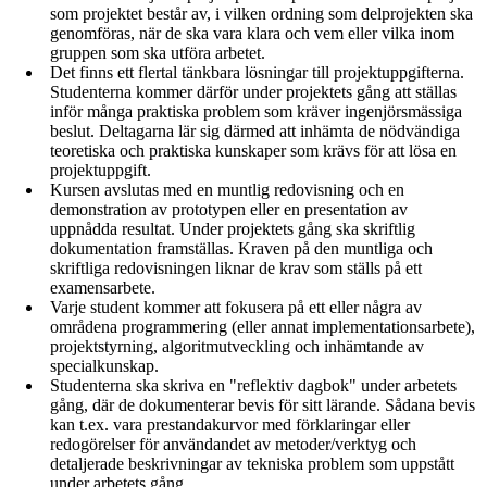
som projektet består av, i vilken ordning som delprojekten ska
genomföras, när de ska vara klara och vem eller vilka inom
gruppen som ska utföra arbetet.
Det finns ett flertal tänkbara lösningar till projektuppgifterna.
Studenterna kommer därför under projektets gång att ställas
inför många praktiska problem som kräver ingenjörsmässiga
beslut. Deltagarna lär sig därmed att inhämta de nödvändiga
teoretiska och praktiska kunskaper som krävs för att lösa en
projektuppgift.
Kursen avslutas med en muntlig redovisning och en
demonstration av prototypen eller en presentation av
uppnådda resultat. Under projektets gång ska skriftlig
dokumentation framställas. Kraven på den muntliga och
skriftliga redovisningen liknar de krav som ställs på ett
examensarbete.
Varje student kommer att fokusera på ett eller några av
områdena programmering (eller annat implementationsarbete),
projektstyrning, algoritmutveckling och inhämtande av
specialkunskap.
Studenterna ska skriva en "reflektiv dagbok" under arbetets
gång, där de dokumenterar bevis för sitt lärande. Sådana bevis
kan t.ex. vara prestandakurvor med förklaringar eller
redogörelser för användandet av metoder/verktyg och
detaljerade beskrivningar av tekniska problem som uppstått
under arbetets gång.