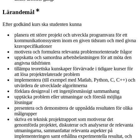
Lärandemål
Efter godkänd kurs ska studenten kunna
planera ett större projekt och utveckla programvara för ett
kommunikationssystem inom en given tidsram och med givna
kravspecifikationer
motivera och formulera relevanta problemorienterade frågor
uppskatta och samordna arbetsbelastningen för att möta den
angivna tidsfristen
tillämpa teoretiska kunskaper förvärvade i tidigare kurser för
att lösa projektrelaterade problem
implementera (till exempel med Matlab, Python, C, C++) och
utvärdera de utvecklade algoritmerna
förklara designval i ett ingenjörsmässigt sammanhang
upptäcka problem eller utmaningar och föreslå möjliga
lösningar
presentera och demonstrera de uppnådda resultaten för olika
målgrupper
skriva en teknisk projektrapport som motiverar det
genomförda projektet, diskuterar och analyserar de relevanta
utmaningarna, sammanfattar relevanta aspekter på
implementeringen samt erhållna experimentella resultat, och