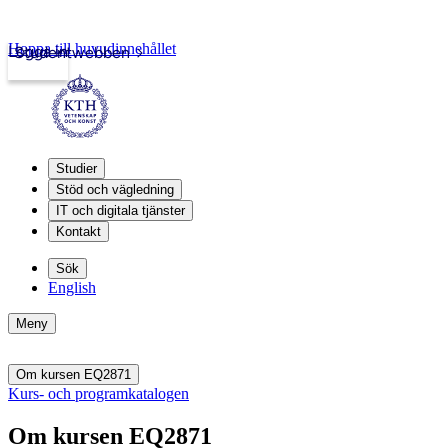
Hoppa till huvudinnehållet
Logga in
Studentwebben
Studier
Stöd och vägledning
IT och digitala tjänster
Kontakt
Sök
English
Meny
Om kursen EQ2871
Kurs- och programkatalogen
Om kursen EQ2871