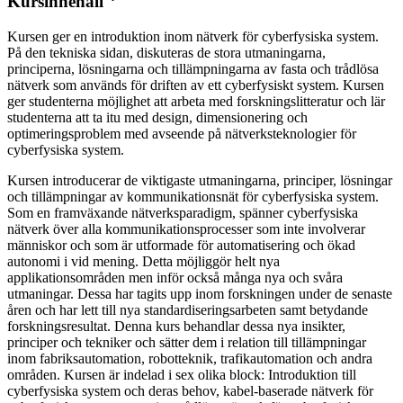
Kursinnehåll
Kursen ger en introduktion inom nätverk för cyberfysiska system.
På den tekniska sidan, diskuteras de stora utmaningarna,
principerna, lösningarna och tillämpningarna av fasta och trådlösa
nätverk som används för driften av ett cyberfysiskt system. Kursen
ger studenterna möjlighet att arbeta med forskningslitteratur och lär
studenterna att ta itu med design, dimensionering och
optimeringsproblem med avseende på nätverksteknologier för
cyberfysiska system.
Kursen introducerar de viktigaste utmaningarna, principer, lösningar
och tillämpningar av kommunikationsnät för cyberfysiska system.
Som en framväxande nätverksparadigm, spänner cyberfysiska
nätverk över alla kommunikationsprocesser som inte involverar
människor och som är utformade för automatisering och ökad
autonomi i vid mening. Detta möjliggör helt nya
applikationsområden men inför också många nya och svåra
utmaningar. Dessa har tagits upp inom forskningen under de senaste
åren och har lett till nya standardiseringsarbeten samt betydande
forskningsresultat. Denna kurs behandlar dessa nya insikter,
principer och tekniker och sätter dem i relation till tillämpningar
inom fabriksautomation, robotteknik, trafikautomation och andra
områden. Kursen är indelad i sex olika block: Introduktion till
cyberfysiska system och deras behov, kabel-baserade nätverk för