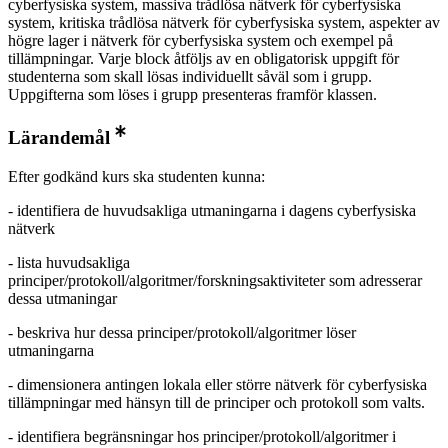
cyberfysiska system, massiva trådlösa nätverk för cyberfysiska
system, kritiska trådlösa nätverk för cyberfysiska system, aspekter av
högre lager i nätverk för cyberfysiska system och exempel på
tillämpningar. Varje block åtföljs av en obligatorisk uppgift för
studenterna som skall lösas individuellt såväl som i grupp.
Uppgifterna som löses i grupp presenteras framför klassen.
Lärandemål
Efter godkänd kurs ska studenten kunna:
- identifiera de huvudsakliga utmaningarna i dagens cyberfysiska
nätverk
- lista huvudsakliga
principer/protokoll/algoritmer/forskningsaktiviteter som adresserar
dessa utmaningar
- beskriva hur dessa principer/protokoll/algoritmer löser
utmaningarna
- dimensionera antingen lokala eller större nätverk för cyberfysiska
tillämpningar med hänsyn till de principer och protokoll som valts.
- identifiera begränsningar hos principer/protokoll/algoritmer i