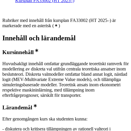
Kursplan FA33002 (HT 2025–)
Rubriker med innehåll från kursplan FA33002 (HT 2025–) är
markerade med en asterisk
(
)
Innehåll och lärandemål
Kursinnehåll
Huvudsakligt innehåll omfattar grundläggande teoretiskt ramverk för
modellering av diskreta val utifrån centrala teoretiska ansatser inom
beslutsteori. Diskreta valmodeller omfattar bland annat logit, nästlad
logit (MEV-Multivariate Extreme Value models), och tillämpliga
simuleringsbaserade modeller. Teoretisk ansats inom ekonometri
respektive maskininlärning, med tillämpning inom
efterfrågeprognoser, särskilt för transporter.
Lärandemål
Efter genomgången kurs ska studenten kunna:
- diskutera och kritisera tillämpningen av rationell valteori i