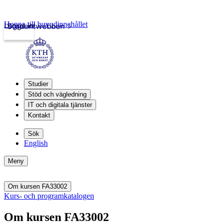
Hoppa till huvudinnehållet
Logga in
Studentwebben
Studier
Stöd och vägledning
IT och digitala tjänster
Kontakt
Sök
English
Meny
Om kursen FA33002
Kurs- och programkatalogen
Om kursen FA33002