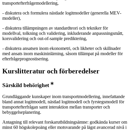
transportefterfrågemodellering,
- diskutera och formulera nästlade logitmodeller (generella MEV-
modeller),
- diskutera tillämpningen av standardteori och tekniker för
modellval, tolkning och validering, inkluderande anpassningsmått,
korsvalidering och out-of-sample prediktering,
- diskutera ansatsen inom ekonometri, och likheter och skillnader
med ansats inom maskininlärning, såsom tillämpat på modeller för
efterfrågeprognostisering.
Kurslitteratur och förberedelser
Särskild behörighet
Grundläggande kunskaper inom transportmodellering, innefattande
bland annat logitmodell, nästlad logitmodell och fyrstegsmodell för
transportefterfrågan samt interaktion mellan transporter och
bebyggelseplanering.
Antagning till relevant forskarutbildningsämne: godkända kurser om
minst 60 högskolepoäng eller motsvarande på lägst avancerad nivå i