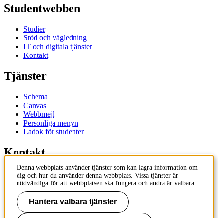
Studentwebben
Studier
Stöd och vägledning
IT och digitala tjänster
Kontakt
Tjänster
Schema
Canvas
Webbmejl
Personliga menyn
Ladok för studenter
Kontakt
Denna webbplats använder tjänster som kan lagra information om
Kontakta utbildningsprogram
dig och hur du använder denna webbplats. Vissa tjänster är
Kontakta kurs
nödvändiga för att webbplatsen ska fungera och andra är valbara.
IT-support
KTH Entré
Hantera valbara tjänster
KTH Biblioteket