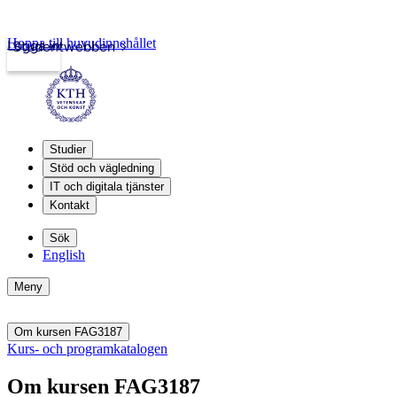
Hoppa till huvudinnehållet
Logga in
Studentwebben
Studier
Stöd och vägledning
IT och digitala tjänster
Kontakt
Sök
English
Meny
Om kursen FAG3187
Kurs- och programkatalogen
Om kursen FAG3187