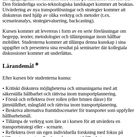
Den föränderliga socio-teknologiska landskapet kommer att beaktas.
Utvärdering av nya transportlösningar och strategier kommer att
diskuteras med hjälp av olika verktyg och metoder (t.ex.
scenarieanalys, strategievaluering, backcasting).
Kursen kommer att levereras i form av en serie föreläsningar om
begrepp, teorier, metodologier och tillämpningar inom hållbar
mobilitet. Studenterna kommer att tillämpa denna kunskap i sina
uppgifter och presentera sina resultat på seminarier där kollegiala
diskussioner kommer att underlättas.
Lärandemål
Efter kursen bör studenterna kunna:
• Kritiskt diskutera möjligheterna och utmaningarna med att
säkerställa hållbarhet och rättvisa inom transportplannering.
• Förstå och reflektera över rollen (eller bristen därav) för
jämställdhet, mångfald och rättvisa inom transportplanering.
• Beskriva alternativa framtidsscenarier för transporter som uppfyller
hållbarhetsmål.
• Tillämpa de verktyg som lärs ut i kursen för att utvärdera en
transportstrategi eller - scenarie.
• Reflektera över sin egen individuella forskning med fokus på