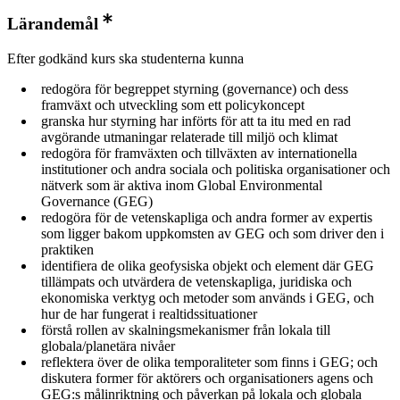
Lärandemål
Efter godkänd kurs ska studenterna kunna
redogöra för begreppet styrning (governance) och dess
framväxt och utveckling som ett policykoncept
granska hur styrning har införts för att ta itu med en rad
avgörande utmaningar relaterade till miljö och klimat
redogöra för framväxten och tillväxten av internationella
institutioner och andra sociala och politiska organisationer och
nätverk som är aktiva inom Global Environmental
Governance (GEG)
redogöra för de vetenskapliga och andra former av expertis
som ligger bakom uppkomsten av GEG och som driver den i
praktiken
identifiera de olika geofysiska objekt och element där GEG
tillämpats och utvärdera de vetenskapliga, juridiska och
ekonomiska verktyg och metoder som används i GEG, och
hur de har fungerat i realtidssituationer
förstå rollen av skalningsmekanismer från lokala till
globala/planetära nivåer
reflektera över de olika temporaliteter som finns i GEG; och
diskutera former för aktörers och organisationers agens och
GEG:s målinriktning och påverkan på lokala och globala