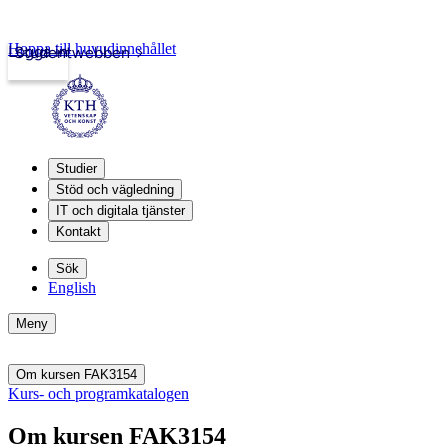
Hoppa till huvudinnehållet
Logga in
Studentwebben
Studier
Stöd och vägledning
IT och digitala tjänster
Kontakt
Sök
English
Meny
Om kursen FAK3154
Kurs- och programkatalogen
Om kursen FAK3154