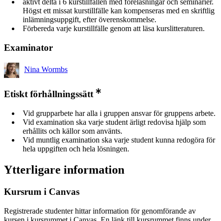
aktivt delta i 6 kurstillfällen med föreläsningar och seminarier.
Högst ett missat kurstillfälle kan kompenseras med en skriftlig
inlämningsuppgift, efter överenskommelse.
Förbereda varje kurstillfälle genom att läsa kurslitteraturen.
Examinator
Nina Wormbs
Etiskt förhållningssätt
Vid grupparbete har alla i gruppen ansvar för gruppens arbete.
Vid examination ska varje student ärligt redovisa hjälp som
erhållits och källor som använts.
Vid muntlig examination ska varje student kunna redogöra för
hela uppgiften och hela lösningen.
Ytterligare information
Kursrum i Canvas
Registrerade studenter hittar information för genomförande av
kursen i kursrummet i Canvas. En länk till kursrummet finns under