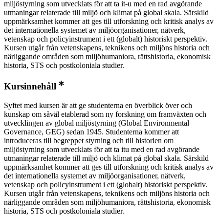
miljöstyrning som utvecklats för att ta it-u med en rad avgörande
utmaningar relaterade till miljö och klimat på global skala. Särskild
uppmärksamhet kommer att ges till utforskning och kritisk analys av
det internationella systemet av miljöorganisationer, nätverk,
vetenskap och policyinstrument i ett (globalt) historiskt perspektiv.
Kursen utgår från vetenskapens, teknikens och miljöns historia och
närliggande områden som miljöhumaniora, rättshistoria, ekonomisk
historia, STS och postkoloniala studier.
Kursinnehåll
Syftet med kursen är att ge studenterna en överblick över och
kunskap om såväl etablerad som ny forskning om framväxten och
utvecklingen av global miljöstyrning (Global Environmental
Governance, GEG) sedan 1945. Studenterna kommer att
introduceras till begreppet styrning och till historien om
miljöstyrning som utvecklats för att ta itu med en rad avgörande
utmaningar relaterade till miljö och klimat på global skala. Särskild
uppmärksamhet kommer att ges till utforskning och kritisk analys av
det internationella systemet av miljöorganisationer, nätverk,
vetenskap och policyinstrument i ett (globalt) historiskt perspektiv.
Kursen utgår från vetenskapens, teknikens och miljöns historia och
närliggande områden som miljöhumaniora, rättshistoria, ekonomisk
historia, STS och postkoloniala studier.