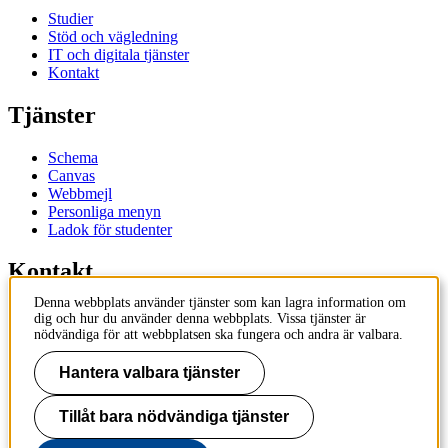
Studier
Stöd och vägledning
IT och digitala tjänster
Kontakt
Tjänster
Schema
Canvas
Webbmejl
Personliga menyn
Ladok för studenter
Kontakt
Denna webbplats använder tjänster som kan lagra information om
Kontakta utbildningsprogram
dig och hur du använder denna webbplats. Vissa tjänster är
Kontakta kurs
nödvändiga för att webbplatsen ska fungera och andra är valbara.
IT-support
KTH Entré
Hantera valbara tjänster
KTH Biblioteket
Tillåt bara nödvändiga tjänster
KTH
100 44 Stockholm