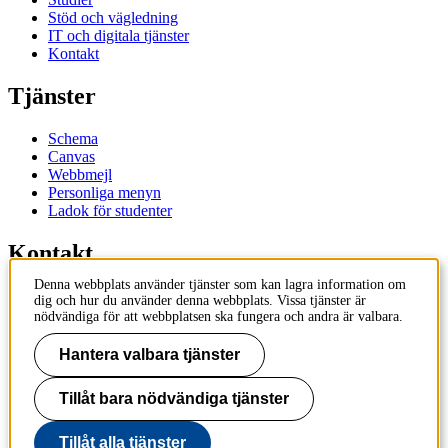
Stöd och vägledning
IT och digitala tjänster
Kontakt
Tjänster
Schema
Canvas
Webbmejl
Personliga menyn
Ladok för studenter
Kontakt
Denna webbplats använder tjänster som kan lagra information om
Kontakta utbildningsprogram
dig och hur du använder denna webbplats. Vissa tjänster är
Kontakta kurs
nödvändiga för att webbplatsen ska fungera och andra är valbara.
IT-support
KTH Entré
Hantera valbara tjänster
KTH Biblioteket
Tillåt bara nödvändiga tjänster
KTH
100 44 Stockholm
+46 8 790 60 00
Tillåt alla tjänster