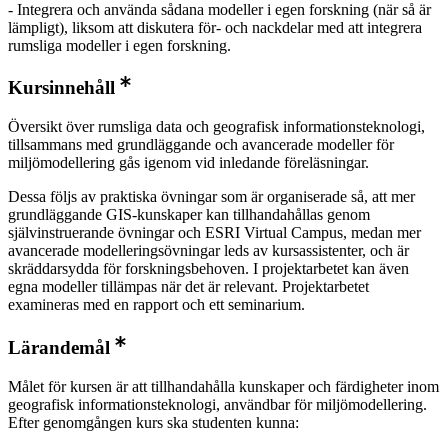
- Integrera och använda sådana modeller i egen forskning (när så är
lämpligt), liksom att diskutera för- och nackdelar med att integrera
rumsliga modeller i egen forskning.
Kursinnehåll
Översikt över rumsliga data och geografisk informationsteknologi,
tillsammans med grundläggande och avancerade modeller för
miljömodellering gås igenom vid inledande föreläsningar.
Dessa följs av praktiska övningar som är organiserade så, att mer
grundläggande GIS-kunskaper kan tillhandahållas genom
självinstruerande övningar och ESRI Virtual Campus, medan mer
avancerade modelleringsövningar leds av kursassistenter, och är
skräddarsydda för forskningsbehoven. I projektarbetet kan även
egna modeller tillämpas när det är relevant. Projektarbetet
examineras med en rapport och ett seminarium.
Lärandemål
Målet för kursen är att tillhandahålla kunskaper och färdigheter inom
geografisk informationsteknologi, användbar för miljömodellering.
Efter genomgången kurs ska studenten kunna: