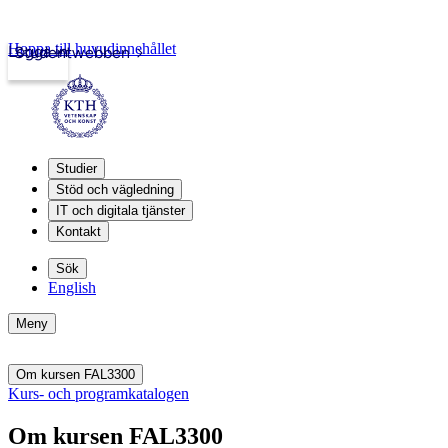
Hoppa till huvudinnehållet
Logga in
Studentwebben
Studier
Stöd och vägledning
IT och digitala tjänster
Kontakt
Sök
English
Meny
Om kursen FAL3300
Kurs- och programkatalogen
Om kursen FAL3300