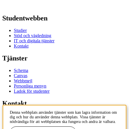
Studentwebben
Studier
Stöd och vägledning
IT och digitala tjänster
Kontakt
Tjänster
Schema
Canvas
Webbmejl
Personliga menyn
Ladok för studenter
Kontakt
Denna webbplats använder tjänster som kan lagra information om
Kontakta utbildningsprogram
dig och hur du använder denna webbplats. Vissa tjänster är
Kontakta kurs
nödvändiga för att webbplatsen ska fungera och andra är valbara.
IT-support