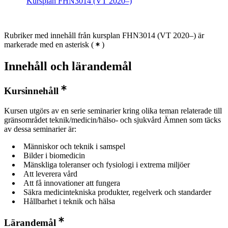
Kursplan FHN3014 (VT 2020–)
Rubriker med innehåll från kursplan FHN3014 (VT 2020–) är
markerade med en asterisk
(
)
Innehåll och lärandemål
Kursinnehåll
Kursen utgörs av en serie seminarier kring olika teman relaterade till
gränsområdet teknik/medicin/hälso- och sjukvård Ämnen som täcks
av dessa seminarier är:
Människor och teknik i samspel
Bilder i biomedicin
Mänskliga toleranser och fysiologi i extrema miljöer
Att leverera vård
Att få innovationer att fungera
Säkra medicintekniska produkter, regelverk och standarder
Hållbarhet i teknik och hälsa
Lärandemål