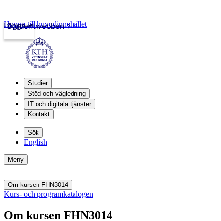
Hoppa till huvudinnehållet
Logga in
Studentwebben
Studier
Stöd och vägledning
IT och digitala tjänster
Kontakt
Sök
English
Meny
Om kursen FHN3014
Kurs- och programkatalogen
Om kursen FHN3014