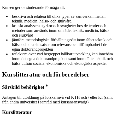
Kursen ger de studerande förmåga att:
beskriva och relatera till olika typer av samverkan mellan
teknik, medicin, hälso- och sjukvård
kritiskt analysera styrkor och svagheter hos de teorier och
metoder som används inom området teknik, medicin, hälso-
och sjukvård
jämföra metodologiska förhållningssätt inom fältet teknik och
hälsa och dra slutsatser om relevans och tillämpbarhet i de
egna doktorandprojekten
reflektera över vad begreppet hållbar utveckling kan innebära
inom det egna doktorandprojektet samt inom fältet teknik och
hälsa utifrån sociala, ekonomiska och ekologiska aspekter
Kurslitteratur och förberedelser
Särskild behörighet
Antagen till utbildning på forskarnivå vid KTH och / eller KI (samt
från andra universitet i samråd med kursansansvarig).
Kurslitteratur