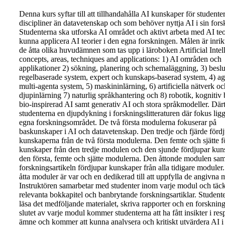
Denna kurs syftar till att tillhandahålla AI kunskaper för studenter
discipliner än datavetenskap och som behöver nyttja AI i sin fors
Studenterna ska utforska AI området och aktivt arbeta med AI teor
kunna applicera AI teorier i den egna forskningen. Målen är inri
de åtta olika huvudämnen som tas upp i läroboken Artificial Intel
concepts, areas, techniques and applications: 1) AI områden och
applikationer 2) sökning, planering och schemaläggning, 3) beslu
regelbaserade system, expert och kunskaps-baserad system, 4) ag
multi-agenta system, 5) maskininlärning, 6) artificiella nätverk oc
djupinlärning 7) naturlig språkhantering och 8) robotik, kognitiv
bio-inspirerad AI samt generativ AI och stora språkmodeller. Därt
studenterna en djupdykning i forskningslitteraturen där fokus ligg
egna forskningsområdet. De två första modulerna fokuserar på
baskunskaper i AI och datavetenskap. Den tredje och fjärde förd
kunskaperna från de två första modulerna. Den femte och sjätte f
kunskaper från den tredje modulen och den sjunde fördjupar kun
den första, femte och sjätte modulerna. Den åttonde modulen sam
forskningsartikeln fördjupar kunskaper från alla tidigare moduler
åtta moduler är var och en dedikerad till att uppfylla de angivna 
Instruktören samarbetar med studenter inom varje modul och täc
relevanta bokkapitel och banbrytande forskningsartiklar. Student
läsa det medföljande materialet, skriva rapporter och en forskninga
slutet av varje modul kommer studenterna att ha fått insikter i res
ämne och kommer att kunna analysera och kritiskt utvärdera AI i