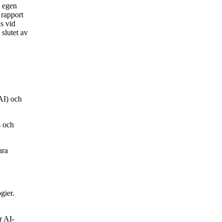
i egen
 rapport
s vid
 slutet av
AI) och
s och
ara
gier.
r AI-