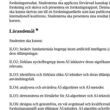
forskningsresultat. Studenterna ska applicera förvärvad kunskap 
forskning och skriva och presentera en forskningsrapport. Denna
ska kunna skrivas om till en forskningsartikeln som kan publicera
internationell konferens. Studenterna ska presentera sina resultat i
kursen.
Lärandemål
Studenten ska kunna:
ILO1: beskriv fundamentala begrepp inom artificiell intelligens (
dess tillämpningar.
ILO2: förklara nyckelbegrepp inom AI inklusive deras signfikan
relevans.
ILO3: identifiera och förklara olika AI tekniker och deras tillämp
användningsfall.
ILO4: analysera och utvärdera AI-algoritmer och AI-metoder.
ILO5: demonstrera en förståelse för AI-algoritmer och AI-teknolo
ILO6: designa och genomföra, en väl avgränsad och kvalificerad
forskningsuppgift som tillämpar AI-tekniker, AI-algoritm och/elle