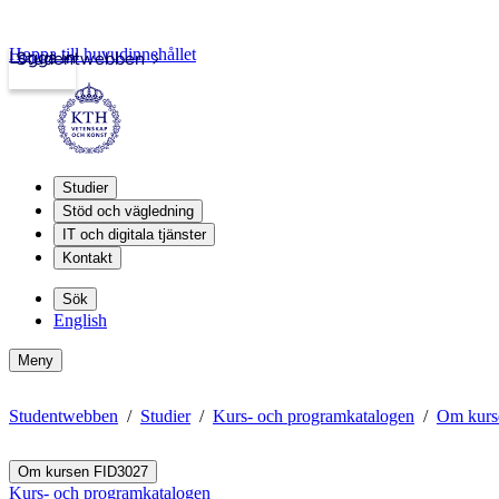
Hoppa till huvudinnehållet
Logga in
Studentwebben
Studier
Stöd och vägledning
IT och digitala tjänster
Kontakt
Sök
English
Meny
Studentwebben
Studier
Kurs- och programkatalogen
Om kurs
Om kursen FID3027
Kurs- och programkatalogen