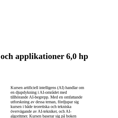
s och applikationer 6,0 hp
Kursen artificiell intelligens (AI) handlar om
en djupdykning i AI-området med
tillhörande AI-begrepp. Med en omfattande
utforskning av dessa teman, fördjupar sig
kursen i både teoretiska och tekniska
övervägande av AI-tekniker, och AI-
algoritmer. Kursen baserar sig på boken