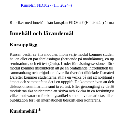
Kursplan FID3027 (HT 2024–)
Rubriker med innehåll från kursplan FID3027 (HT 2024–) är mar
Innehåll och lärandemål
Kursupplägg
Kursen består av åtta moduler. Inom varje modul kommer student
ha: en eller ett par föreläsningar (beroende på modulämne), en upp
seminarium, och ett test (Quiz). Under föreläsningssessionen för 
modul kommer instruktören att ge en omfattande introduktion til
sammanhang och erbjuda en översikt över det tilldelade läsmateri
Därefter kommer studenterna att ha en vecka på sig att noggrant
ämnet och sammanfatta det i en uppgift. De kommer även att delta
diskussionsseminarium samt ta ett test. Efter genomgång av de åt
modulerna ska studenterna att skriva och skicka in en forsknings
vilket motsvarar en forskningsartikel som kan vidarearbetas till e
publikation för i en internationell tidskrift eller konferens.
Kursinnehåll