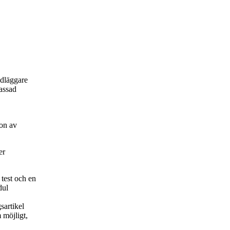
ndläggare
passad
on av
er
 test och en
dul
sartikel
 möjligt,