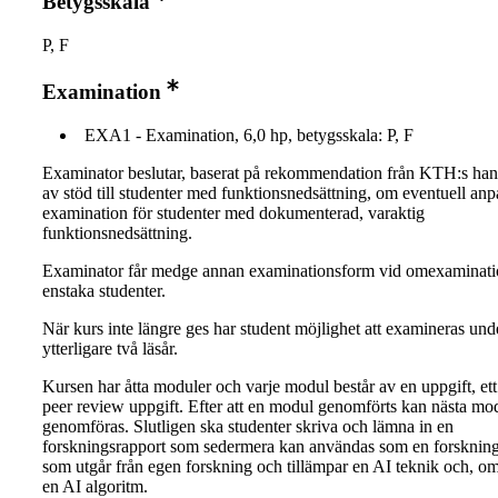
Betygsskala
P, F
Examination
EXA1 - Examination, 6,0 hp, betygsskala: P, F
Examinator beslutar, baserat på rekommendation från KTH:s ha
av stöd till studenter med funktionsnedsättning, om eventuell an
examination för studenter med dokumenterad, varaktig
funktionsnedsättning.
Examinator får medge annan examinationsform vid omexaminati
enstaka studenter.
När kurs inte längre ges har student möjlighet att examineras und
ytterligare två läsår.
Kursen har åtta moduler och varje modul består av en uppgift, ett
peer review uppgift. Efter att en modul genomförts kan nästa mo
genomföras. Slutligen ska studenter skriva och lämna in en
forskningsrapport som sedermera kan användas som en forskning
som utgår från egen forskning och tillämpar en AI teknik och, om
en AI algoritm.