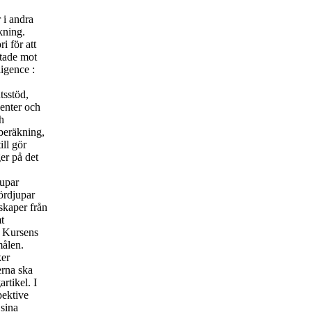
 i andra
kning.
i för att
ktade mot
ligence :
tsstöd,
enter och
h
 beräkning,
ill gör
er på det
jupar
ördjupar
skaper från
t
. Kursens
målen.
ker
erna ska
rtikel. I
pektive
 sina