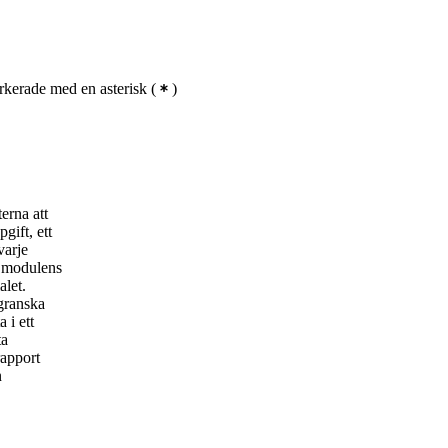
kerade med en asterisk
(
)
erna att
gift, ett
varje
l modulens
alet.
 granska
 i ett
ta
rapport
n