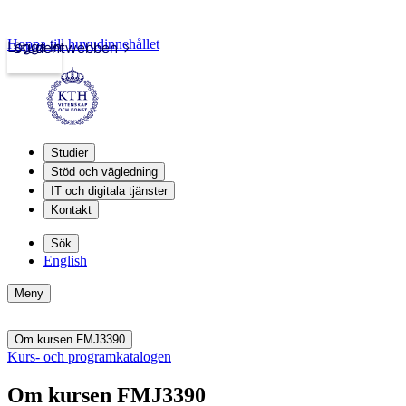
Hoppa till huvudinnehållet
Logga in
Studentwebben
Studier
Stöd och vägledning
IT och digitala tjänster
Kontakt
Sök
English
Meny
Om kursen FMJ3390
Kurs- och programkatalogen
Om kursen FMJ3390