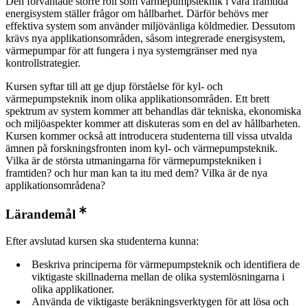
Den förväntade större roll som värmepumpsteknik i våra framtida
energisystem ställer frågor om hållbarhet. Därför behövs mer
effektiva system som använder miljövänliga köldmedier. Dessutom
krävs nya applikationsområden, såsom integrerade energisystem,
värmepumpar för att fungera i nya systemgränser med nya
kontrollstrategier.
Kursen syftar till att ge djup förståelse för kyl- och
värmepumpsteknik inom olika applikationsområden. Ett brett
spektrum av system kommer att behandlas där tekniska, ekonomiska
och miljöaspekter kommer att diskuteras som en del av hållbarheten.
Kursen kommer också att introducera studenterna till vissa utvalda
ämnen på forskningsfronten inom kyl- och värmepumpsteknik.
Vilka är de största utmaningarna för värmepumpstekniken i
framtiden? och hur man kan ta itu med dem? Vilka är de nya
applikationsområdena?
Lärandemål
Efter avslutad kursen ska studenterna kunna:
Beskriva principerna för värmepumpsteknik och identifiera de
viktigaste skillnaderna mellan de olika systemlösningarna i
olika applikationer.
Använda de viktigaste beräkningsverktygen för att lösa och