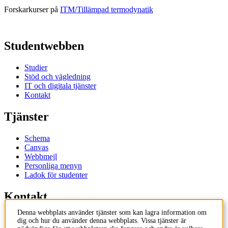
Forskarkurser på
ITM/Tillämpad termodynatik
Studentwebben
Studier
Stöd och vägledning
IT och digitala tjänster
Kontakt
Tjänster
Schema
Canvas
Webbmejl
Personliga menyn
Ladok för studenter
Kontakt
Denna webbplats använder tjänster som kan lagra information om
Kontakta utbildningsprogram
dig och hur du använder denna webbplats. Vissa tjänster är
Kontakta kurs