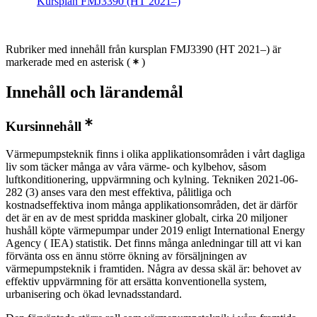
Kursplan FMJ3390 (HT 2021–)
Rubriker med innehåll från kursplan FMJ3390 (HT 2021–) är
markerade med en asterisk
(
)
Innehåll och lärandemål
Kursinnehåll
Värmepumpsteknik finns i olika applikationsområden i vårt dagliga
liv som täcker många av våra värme- och kylbehov, såsom
luftkonditionering, uppvärmning och kylning. Tekniken 2021-06-
282 (3) anses vara den mest effektiva, pålitliga och
kostnadseffektiva inom många applikationsområden, det är därför
det är en av de mest spridda maskiner globalt, cirka 20 miljoner
hushåll köpte värmepumpar under 2019 enligt International Energy
Agency ( IEA) statistik. Det finns många anledningar till att vi kan
förvänta oss en ännu större ökning av försäljningen av
värmepumpsteknik i framtiden. Några av dessa skäl är: behovet av
effektiv uppvärmning för att ersätta konventionella system,
urbanisering och ökad levnadsstandard.