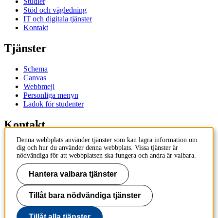
Studier
Stöd och vägledning
IT och digitala tjänster
Kontakt
Tjänster
Schema
Canvas
Webbmejl
Personliga menyn
Ladok för studenter
Kontakt
Denna webbplats använder tjänster som kan lagra information om
Kontakta utbildningsprogram
dig och hur du använder denna webbplats. Vissa tjänster är
Kontakta kurs
nödvändiga för att webbplatsen ska fungera och andra är valbara.
IT-support
KTH Entré
Hantera valbara tjänster
KTH Biblioteket
Tillåt bara nödvändiga tjänster
KTH
100 44 Stockholm
+46 8 790 60 00
Tillåt alla tjänster