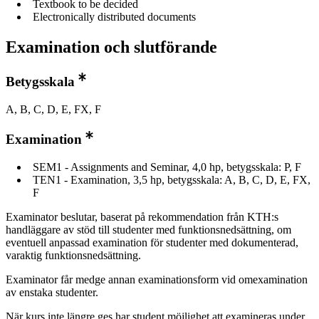
Textbook to be decided
Electronically distributed documents
Examination och slutförande
Betygsskala
A, B, C, D, E, FX, F
Examination
SEM1 - Assignments and Seminar, 4,0 hp, betygsskala: P, F
TEN1 - Examination, 3,5 hp, betygsskala: A, B, C, D, E, FX,
F
Examinator beslutar, baserat på rekommendation från KTH:s
handläggare av stöd till studenter med funktionsnedsättning, om
eventuell anpassad examination för studenter med dokumenterad,
varaktig funktionsnedsättning.
Examinator får medge annan examinationsform vid omexamination
av enstaka studenter.
När kurs inte längre ges har student möjlighet att examineras under