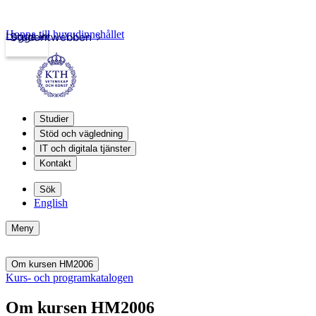
Hoppa till huvudinnehållet
Logga in
Studentwebben
Studier
Stöd och vägledning
IT och digitala tjänster
Kontakt
Sök
English
Meny
Om kursen HM2006
Kurs- och programkatalogen
Om kursen HM2006