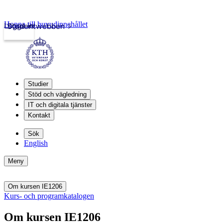
Hoppa till huvudinnehållet
Logga in
Studentwebben
Studier
Stöd och vägledning
IT och digitala tjänster
Kontakt
Sök
English
Meny
Om kursen IE1206
Kurs- och programkatalogen
Om kursen IE1206