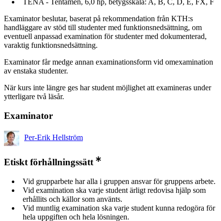
TENA - Tentamen, 6,0 hp, betygsskala: A, B, C, D, E, FX, F
Examinator beslutar, baserat på rekommendation från KTH:s
handläggare av stöd till studenter med funktionsnedsättning, om
eventuell anpassad examination för studenter med dokumenterad,
varaktig funktionsnedsättning.
Examinator får medge annan examinationsform vid omexamination
av enstaka studenter.
När kurs inte längre ges har student möjlighet att examineras under
ytterligare två läsår.
Examinator
Per-Erik Hellström
Etiskt förhållningssätt
Vid grupparbete har alla i gruppen ansvar för gruppens arbete.
Vid examination ska varje student ärligt redovisa hjälp som
erhållits och källor som använts.
Vid muntlig examination ska varje student kunna redogöra för
hela uppgiften och hela lösningen.