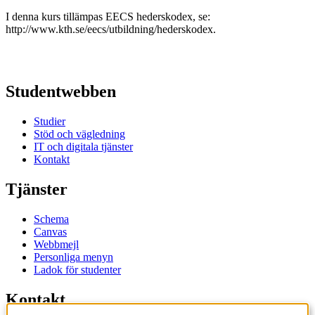
I denna kurs tillämpas EECS hederskodex, se:
http://www.kth.se/eecs/utbildning/hederskodex.
Studentwebben
Studier
Stöd och vägledning
IT och digitala tjänster
Kontakt
Tjänster
Schema
Canvas
Webbmejl
Personliga menyn
Ladok för studenter
Kontakt