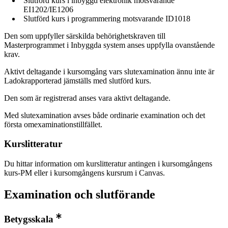
Slutförd kurs i inbyggd elektronik motsvarande
EI1202/IE1206
Slutförd kurs i programmering motsvarande ID1018
Den som uppfyller särskilda behörighetskraven till
Masterprogrammet i Inbyggda system anses uppfylla ovanstående
krav.
Aktivt deltagande i kursomgång vars slutexamination ännu inte är
Ladokrapporterad jämställs med slutförd kurs.
Den som är registrerad anses vara aktivt deltagande.
Med slutexamination avses både ordinarie examination och det
första omexaminationstillfället.
Kurslitteratur
Du hittar information om kurslitteratur antingen i kursomgångens
kurs-PM eller i kursomgångens kursrum i Canvas.
Examination och slutförande
Betygsskala