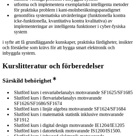
utforma och implementera exemplariskt intelligenta metoder
för praktiska problem i kant-molnberäkningsparadigmet
genomföra systematiska utvärderingar (funktionella kontra
icke-funktionella, kvantitativa kontra kvalitativa) av
implementeringar av intelligenta funktioner i cyber-fysiska
system
i syfte att få grundläggande kunskaper, praktiska färdigheter, insikter
och förståelse som krävs för att bygga smart elektronik och
inbyggda system.
Kurslitteratur och förberedelser
Särskild behörighet
Slutförd kurs i envariabelanalys motsvarande SF1625/SF1685
Slutförd kurs i flervariabelanalys motsvarande
SF1626/SF1686/SF1674
Slutförd kurs i linjär algebra motsvarande SF1624/SF1684
Slutförd kurs i matematisk statistik inklusive motsvarande
SF1912
Slutförd kurs i digital design motsvarande IE1204/IE1205
Slutförd kurs i datorteknik motsvarande IS1200/IS1500.