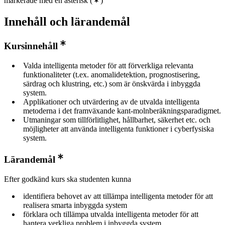
markerade med en asterisk
(
)
Innehåll och lärandemål
Kursinnehåll
Valda intelligenta metoder för att förverkliga relevanta
funktionaliteter (t.ex. anomalidetektion, prognostisering,
särdrag och klustring, etc.) som är önskvärda i inbyggda
system.
Applikationer och utvärdering av de utvalda intelligenta
metoderna i det framväxande kant-molnberäkningsparadigmet.
Utmaningar som tillförlitlighet, hållbarhet, säkerhet etc. och
möjligheter att använda intelligenta funktioner i cyberfysiska
system.
Lärandemål
Efter godkänd kurs ska studenten kunna
identifiera behovet av att tillämpa intelligenta metoder för att
realisera smarta inbyggda system
förklara och tillämpa utvalda intelligenta metoder för att
hantera verkliga problem i inbyggda system