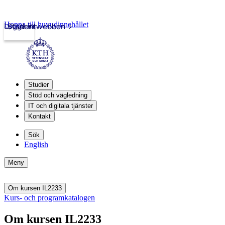
Hoppa till huvudinnehållet
Logga in
Studentwebben
Studier
Stöd och vägledning
IT och digitala tjänster
Kontakt
Sök
English
Meny
Om kursen IL2233
Kurs- och programkatalogen
Om kursen IL2233