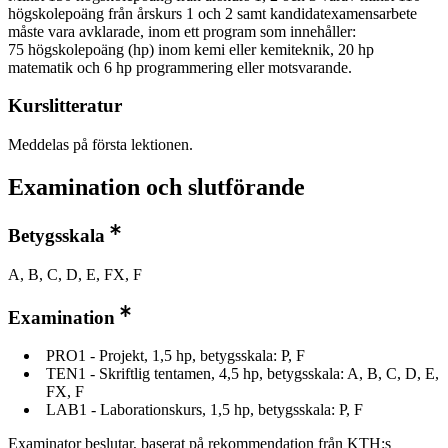
högskolepoäng från årskurs 1 och 2 samt kandidatexamensarbete
måste vara avklarade, inom ett program som innehåller:
75 högskolepoäng (hp) inom kemi eller kemiteknik, 20 hp
matematik och 6 hp programmering eller motsvarande.
Kurslitteratur
Meddelas på första lektionen.
Examination och slutförande
Betygsskala
A, B, C, D, E, FX, F
Examination
PRO1 - Projekt, 1,5 hp, betygsskala: P, F
TEN1 - Skriftlig tentamen, 4,5 hp, betygsskala: A, B, C, D, E,
FX, F
LAB1 - Laborationskurs, 1,5 hp, betygsskala: P, F
Examinator beslutar, baserat på rekommendation från KTH:s