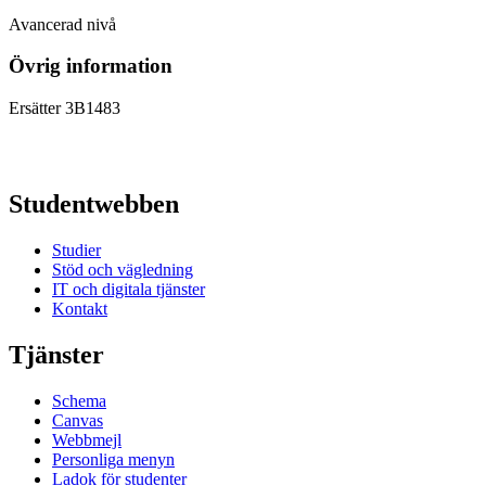
Avancerad nivå
Övrig information
Ersätter 3B1483
Studentwebben
Studier
Stöd och vägledning
IT och digitala tjänster
Kontakt
Tjänster
Schema
Canvas
Webbmejl
Personliga menyn
Ladok för studenter