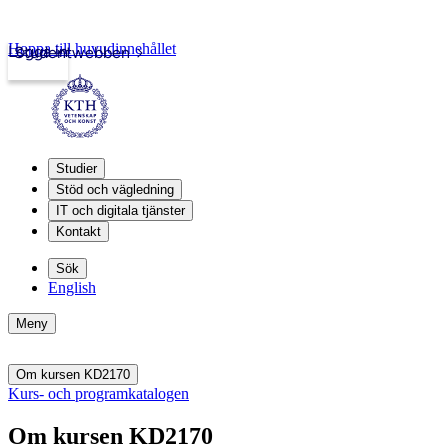
Hoppa till huvudinnehållet
Logga in
Studentwebben
Studier
Stöd och vägledning
IT och digitala tjänster
Kontakt
Sök
English
Meny
Om kursen KD2170
Kurs- och programkatalogen
Om kursen KD2170