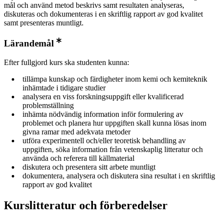
mål och använd metod beskrivs samt resultaten analyseras,
diskuteras och dokumenteras i en skriftlig rapport av god kvalitet
samt presenteras muntligt.
Lärandemål
Efter fullgjord kurs ska studenten kunna:
tillämpa kunskap och färdigheter inom kemi och kemiteknik
inhämtade i tidigare studier
analysera en viss forskningsuppgift eller kvalificerad
problemställning
inhämta nödvändig information inför formulering av
problemet och planera hur uppgiften skall kunna lösas inom
givna ramar med adekvata metoder
utföra experimentell och/eller teoretisk behandling av
uppgiften, söka information från vetenskaplig litteratur och
använda och referera till källmaterial
diskutera och presentera sitt arbete muntligt
dokumentera, analysera och diskutera sina resultat i en skriftlig
rapport av god kvalitet
Kurslitteratur och förberedelser