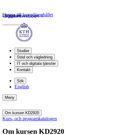
Hoppa till huvudinnehållet
Logga in
Studentwebben
Studier
Stöd och vägledning
IT och digitala tjänster
Kontakt
Sök
English
Meny
Om kursen KD2920
Kurs- och programkatalogen
Om kursen KD2920