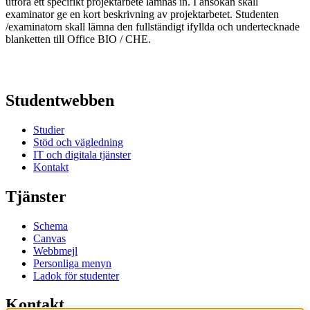
utföra ett specifikt projektarbete lämnas in. I ansökan skall
examinator ge en kort beskrivning av projektarbetet. Studenten
/examinatorn skall lämna den fullständigt ifyllda och undertecknade
blanketten till Office BIO / CHE.
Studentwebben
Studier
Stöd och vägledning
IT och digitala tjänster
Kontakt
Tjänster
Schema
Canvas
Webbmejl
Personliga menyn
Ladok för studenter
Kontakt