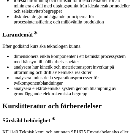
föreslå utformning och driftsätt för ideala reaktorer för att
minimera avfall med utgångspunkt från ideala reaktormodeller
och selektivitetsbegreppet
diskutera de grundläggande principerna för
processintensifiering och miljövänlig produktion
Lärandemål
Efter godkänd kurs ska teknologen kunna
dimensionera enkla komponenter i ett kemiskt processystem
med hänsyn till hållbarhetsaspekter
analysera hur kinetik och materietransport inverkar på
utformning och drift av kemiska reaktorer
analysera industriella separationsprocesser för
tvåkomponentblandningar
analysera elektrokemiska system genom tillämpning av
grundläggande elektrokemiska begrepp
Kurslitteratur och förberedelser
Särskild behörighet
KE1140 Teknisk kemi och antingen SF1625 Envariabelanalys eller