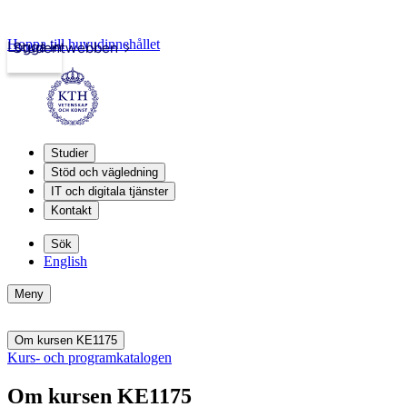
Hoppa till huvudinnehållet
Logga in
Studentwebben
Studier
Stöd och vägledning
IT och digitala tjänster
Kontakt
Sök
English
Meny
Om kursen KE1175
Kurs- och programkatalogen
Om kursen KE1175