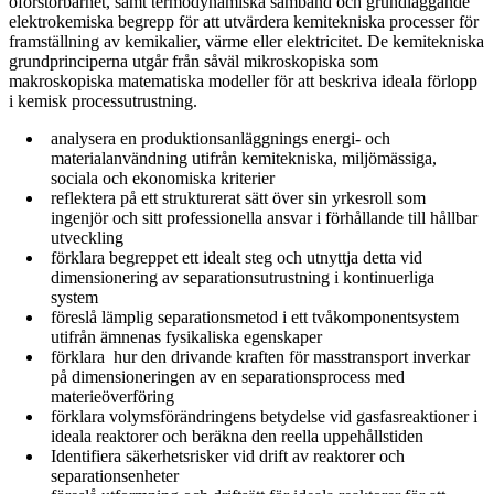
oförstörbarhet, samt termodynamiska samband och grundläggande
elektrokemiska begrepp för att utvärdera kemitekniska processer för
framställning av kemikalier, värme eller elektricitet. De kemitekniska
grundprinciperna utgår från såväl mikroskopiska som
makroskopiska matematiska modeller för att beskriva ideala förlopp
i kemisk processutrustning.
analysera en produktionsanläggnings energi- och
materialanvändning utifrån kemitekniska, miljömässiga,
sociala och ekonomiska kriterier
reflektera på ett strukturerat sätt över sin yrkesroll som
ingenjör och sitt professionella ansvar i förhållande till hållbar
utveckling
förklara begreppet ett idealt steg och utnyttja detta vid
dimensionering av separationsutrustning i kontinuerliga
system
föreslå lämplig separationsmetod i ett tvåkomponentsystem
utifrån ämnenas fysikaliska egenskaper
förklara hur den drivande kraften för masstransport inverkar
på dimensioneringen av en separationsprocess med
materieöverföring
förklara volymsförändringens betydelse vid gasfasreaktioner i
ideala reaktorer och beräkna den reella uppehållstiden
Identifiera säkerhetsrisker vid drift av reaktorer och
separationsenheter