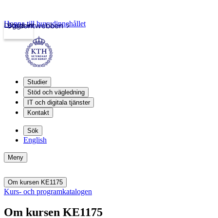
Hoppa till huvudinnehållet
Logga in
Studentwebben
Studier
Stöd och vägledning
IT och digitala tjänster
Kontakt
Sök
English
Meny
Om kursen KE1175
Kurs- och programkatalogen
Om kursen KE1175