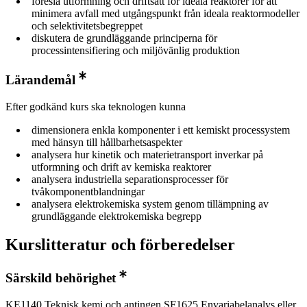
föreslå utformning och driftsätt för ideala reaktorer för att
minimera avfall med utgångspunkt från ideala reaktormodeller
och selektivitetsbegreppet
diskutera de grundläggande principerna för
processintensifiering och miljövänlig produktion
Lärandemål
Efter godkänd kurs ska teknologen kunna
dimensionera enkla komponenter i ett kemiskt processystem
med hänsyn till hållbarhetsaspekter
analysera hur kinetik och materietransport inverkar på
utformning och drift av kemiska reaktorer
analysera industriella separationsprocesser för
tvåkomponentblandningar
analysera elektrokemiska system genom tillämpning av
grundläggande elektrokemiska begrepp
Kurslitteratur och förberedelser
Särskild behörighet
KE1140 Teknisk kemi och antingen SF1625 Envariabelanalys eller