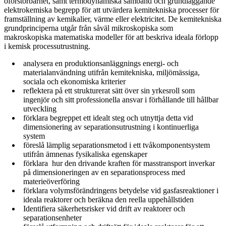
oförstörbarhet, samt termodynamiska samband och grundläggande
elektrokemiska begrepp för att utvärdera kemitekniska processer för
framställning av kemikalier, värme eller elektricitet. De kemitekniska
grundprinciperna utgår från såväl mikroskopiska som
makroskopiska matematiska modeller för att beskriva ideala förlopp
i kemisk processutrustning.
analysera en produktionsanläggnings energi- och
materialanvändning utifrån kemitekniska, miljömässiga,
sociala och ekonomiska kriterier
reflektera på ett strukturerat sätt över sin yrkesroll som
ingenjör och sitt professionella ansvar i förhållande till hållbar
utveckling
förklara begreppet ett idealt steg och utnyttja detta vid
dimensionering av separationsutrustning i kontinuerliga
system
föreslå lämplig separationsmetod i ett tvåkomponentsystem
utifrån ämnenas fysikaliska egenskaper
förklara hur den drivande kraften för masstransport inverkar
på dimensioneringen av en separationsprocess med
materieöverföring
förklara volymsförändringens betydelse vid gasfasreaktioner i
ideala reaktorer och beräkna den reella uppehållstiden
Identifiera säkerhetsrisker vid drift av reaktorer och
separationsenheter