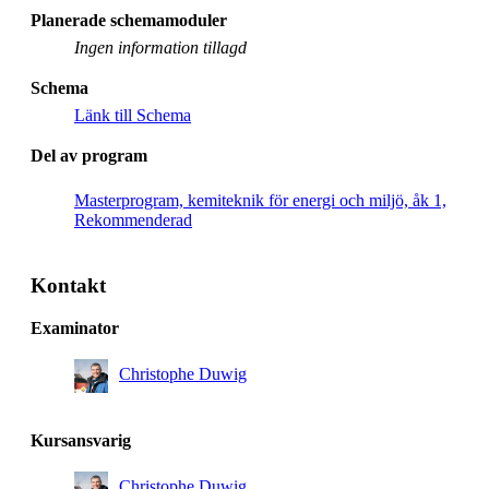
Planerade schemamoduler
Ingen information tillagd
Schema
Länk till Schema
Del av program
Masterprogram, kemiteknik för energi och miljö, åk 1,
Rekommenderad
Kontakt
Examinator
Christophe Duwig
Kursansvarig
Christophe Duwig