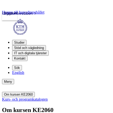
Hoppa till huvudinnehållet
Logga in
Studentwebben
Studier
Stöd och vägledning
IT och digitala tjänster
Kontakt
Sök
English
Meny
Om kursen KE2060
Kurs- och programkatalogen
Om kursen KE2060