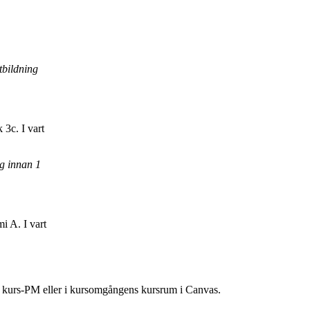
tbildning
3c. I vart
g innan 1
i A. I vart
ns kurs-PM eller i kursomgångens kursrum i Canvas.