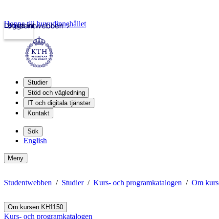
Hoppa till huvudinnehållet
Logga in
Studentwebben
Studier
Stöd och vägledning
IT och digitala tjänster
Kontakt
Sök
English
Meny
Studentwebben
Studier
Kurs- och programkatalogen
Om kur
Om kursen KH1150
Kurs- och programkatalogen