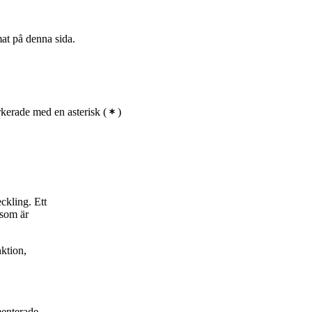
mat på denna sida.
kerade med en asterisk
(
)
ckling. Ett
 som är
ktion,
menterade