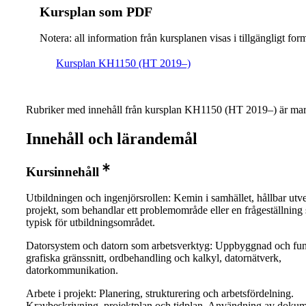
Kursplan som PDF
Notera: all information från kursplanen visas i tillgängligt for
Kursplan KH1150 (HT 2019–)
Rubriker med innehåll från kursplan KH1150 (HT 2019–) är mar
Innehåll och lärandemål
Kursinnehåll
Utbildningen och ingenjörsrollen: Kemin i samhället, hållbar utve
projekt, som behandlar ett problemområde eller en frågeställning
typisk för utbildningsområdet.
Datorsystem och datorn som arbetsverktyg: Uppbyggnad och fun
grafiska gränssnitt, ordbehandling och kalkyl, datornätverk,
datorkommunikation.
Arbete i projekt: Planering, strukturering och arbetsfördelning.
Kravbeskrivning, projektplan och tidplan. Användning av doku