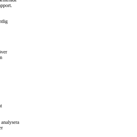
apport.
tlig
över
om
at
 analysera
er