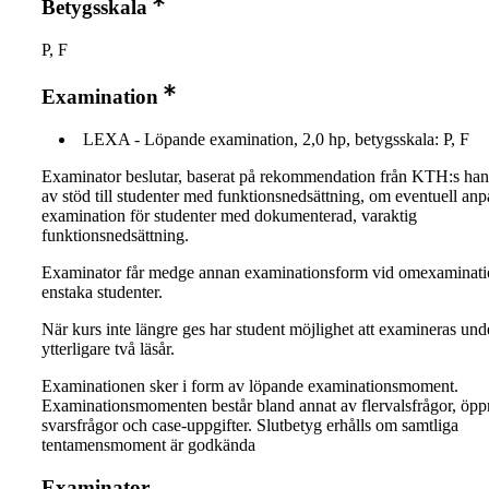
Betygsskala
P, F
Examination
LEXA - Löpande examination, 2,0 hp, betygsskala: P, F
Examinator beslutar, baserat på rekommendation från KTH:s ha
av stöd till studenter med funktionsnedsättning, om eventuell an
examination för studenter med dokumenterad, varaktig
funktionsnedsättning.
Examinator får medge annan examinationsform vid omexaminati
enstaka studenter.
När kurs inte längre ges har student möjlighet att examineras und
ytterligare två läsår.
Examinationen sker i form av löpande examinationsmoment.
Examinationsmomenten består bland annat av flervalsfrågor, öpp
svarsfrågor och case-uppgifter. Slutbetyg erhålls om samtliga
tentamensmoment är godkända
Examinator