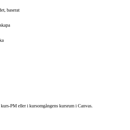
et, baserat
 skapa
rka
ns kurs-PM eller i kursomgångens kursrum i Canvas.