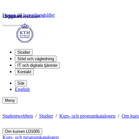
Hoppa till huvudinnehållet
Logga in
Studentwebben
Studier
Stöd och vägledning
IT och digitala tjänster
Kontakt
Sök
English
Meny
Studentwebben
Studier
Kurs- och programkatalogen
Om kurs
Om kursen LD1005
Kurs- och programkatalogen