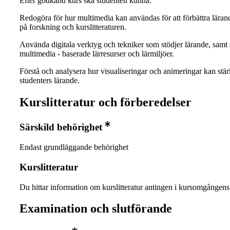
Efter godkänd kurs ska studenten kunna:
Redogöra för hur multimedia kan användas för att förbättra lärand
på forskning och kurslitteraturen.
Använda digitala verktyg och tekniker som stödjer lärande, samt
multimedia - baserade lärresurser och lärmiljöer.
Förstå och analysera hur visualiseringar och animeringar kan stä
studenters lärande.
Kurslitteratur och förberedelser
Särskild behörighet
Endast grundläggande behörighet
Kurslitteratur
Du hittar information om kurslitteratur antingen i kursomgånge
Examination och slutförande