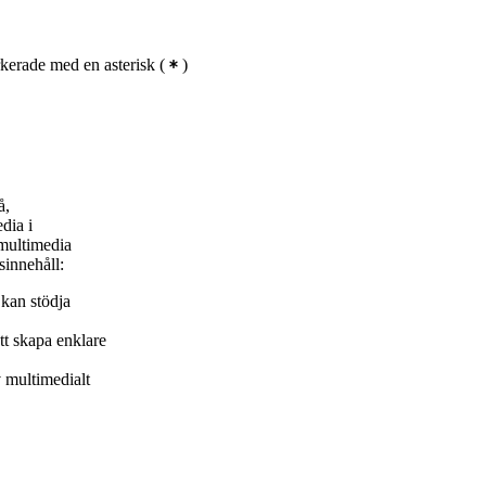
kerade med en asterisk
(
)
å,
dia i
 multimedia
sinnehåll:
kan stödja
tt skapa enklare
 multimedialt