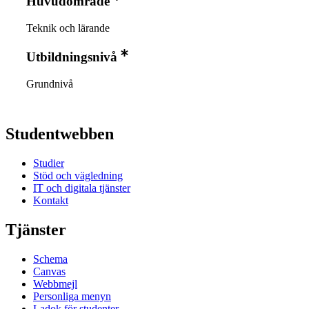
Huvudområde
Teknik och lärande
Utbildningsnivå
Grundnivå
Studentwebben
Studier
Stöd och vägledning
IT och digitala tjänster
Kontakt
Tjänster
Schema
Canvas
Webbmejl
Personliga menyn
Ladok för studenter