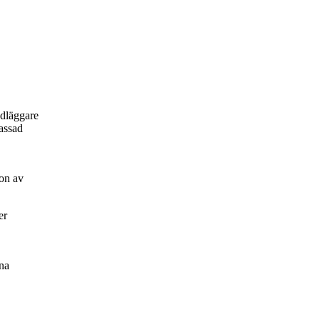
ndläggare
passad
on av
er
na