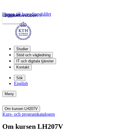
Hoppa till huvudinnehållet
Logga in
Studentwebben
Studier
Stöd och vägledning
IT och digitala tjänster
Kontakt
Sök
English
Meny
Om kursen LH207V
Kurs- och programkatalogen
Om kursen LH207V