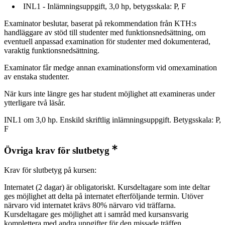
INL1 - Inlämningsuppgift, 3,0 hp, betygsskala: P, F
Examinator beslutar, baserat på rekommendation från KTH:s
handläggare av stöd till studenter med funktionsnedsättning, om
eventuell anpassad examination för studenter med dokumenterad,
varaktig funktionsnedsättning.
Examinator får medge annan examinationsform vid omexamination
av enstaka studenter.
När kurs inte längre ges har student möjlighet att examineras under
ytterligare två läsår.
INL1 om 3,0 hp. Enskild skriftlig inlämningsuppgift. Betygsskala: P,
F
Övriga krav för slutbetyg
Krav för slutbetyg på kursen:
Internatet (2 dagar) är obligatoriskt. Kursdeltagare som inte deltar
ges möjlighet att delta på internatet efterföljande termin. Utöver
närvaro vid internatet krävs 80% närvaro vid träffarna.
Kursdeltagare ges möjlighet att i samråd med kursansvarig
komplettera med andra uppgifter för den missade träffen.