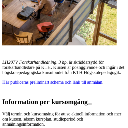
LH207V Forskarhandledning
,
3 hp
, är skräddarsydd för
forskarhandledare på KTH. Kursen är poänggivande och ingår i det
högskolepedagogiska kursutbudet från KTH Högskolepedagogik.
Här publiceras preliminärt schema och länk till anmälan
.
Information per kursomgång
Välj termin och kursomgång för att se aktuell information och mer
om kursen, såsom kursplan, studieperiod och
anmälningsinformation.