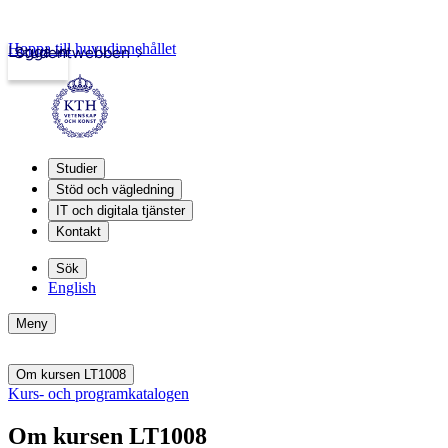
Hoppa till huvudinnehållet
Logga in
Studentwebben
Studier
Stöd och vägledning
IT och digitala tjänster
Kontakt
Sök
English
Meny
Om kursen LT1008
Kurs- och programkatalogen
Om kursen LT1008