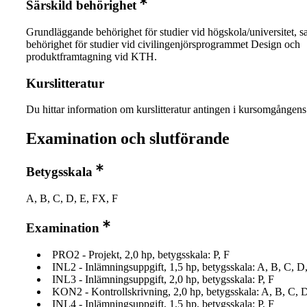
Särskild behörighet
Grundläggande behörighet för studier vid högskola/universitet, s
behörighet för studier vid civilingenjörsprogrammet Design och
produktframtagning vid KTH.
Kurslitteratur
Du hittar information om kurslitteratur antingen i kursomgånge
Examination och slutförande
Betygsskala
A, B, C, D, E, FX, F
Examination
PRO2 - Projekt, 2,0 hp, betygsskala: P, F
INL2 - Inlämningsuppgift, 1,5 hp, betygsskala: A, B, C, D
INL3 - Inlämningsuppgift, 2,0 hp, betygsskala: P, F
KON2 - Kontrollskrivning, 2,0 hp, betygsskala: A, B, C, 
INL4 - Inlämningsuppgift, 1,5 hp, betygsskala: P, F