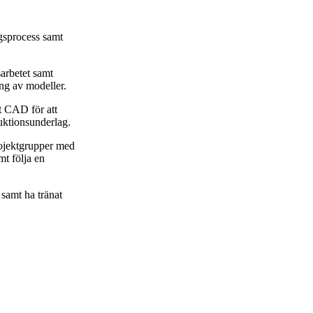
gsprocess samt
sarbetet samt
ng av modeller.
t CAD för att
ktionsunderlag.
projektgrupper med
mt följa en
 samt ha tränat