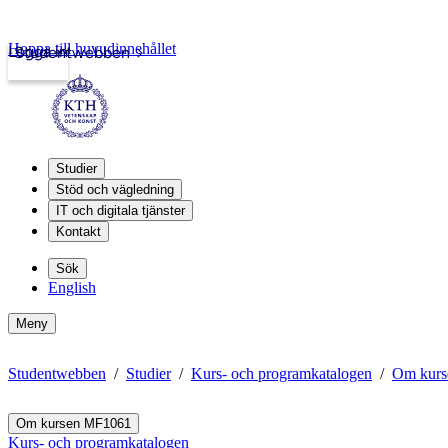
Hoppa till huvudinnehållet
Logga in
Studentwebben
Studier
Stöd och vägledning
IT och digitala tjänster
Kontakt
Sök
English
Meny
Studentwebben
Studier
Kurs- och programkatalogen
Om kur
Om kursen MF1061
Kurs- och programkatalogen