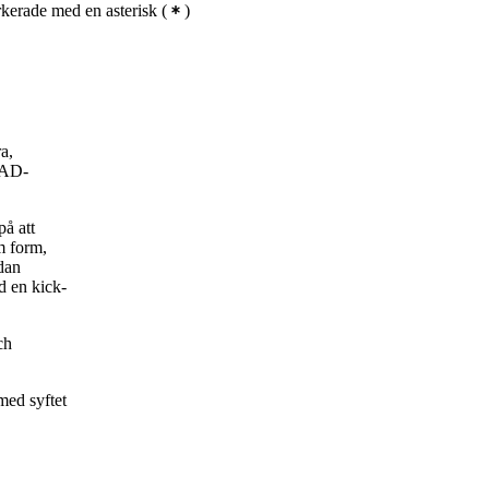
kerade med en asterisk
(
)
a,
CAD-
på att
m form,
edan
ed en kick-
ch
med syftet