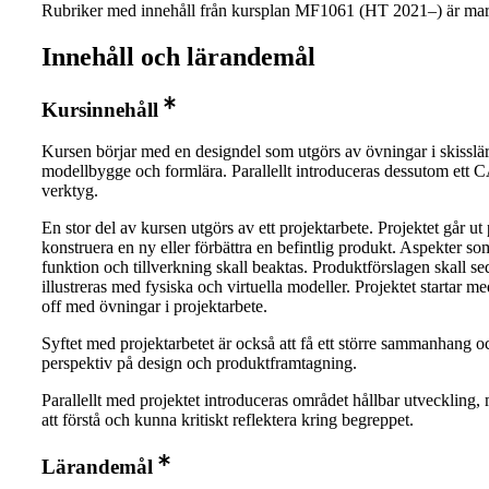
Rubriker med innehåll från kursplan MF1061 (HT 2021–) är mar
Innehåll och lärandemål
Kursinnehåll
Kursen börjar med en designdel som utgörs av övningar i skisslär
modellbygge och formlära. Parallellt introduceras dessutom ett 
verktyg.
En stor del av kursen utgörs av ett projektarbete. Projektet går ut 
konstruera en ny eller förbättra en befintlig produkt. Aspekter so
funktion och tillverkning skall beaktas. Produktförslagen skall s
illustreras med fysiska och virtuella modeller. Projektet startar m
off med övningar i projektarbete.
Syftet med projektarbetet är också att få ett större sammanhang o
perspektiv på design och produktframtagning.
Parallellt med projektet introduceras området hållbar utveckling, 
att förstå och kunna kritiskt reflektera kring begreppet.
Lärandemål