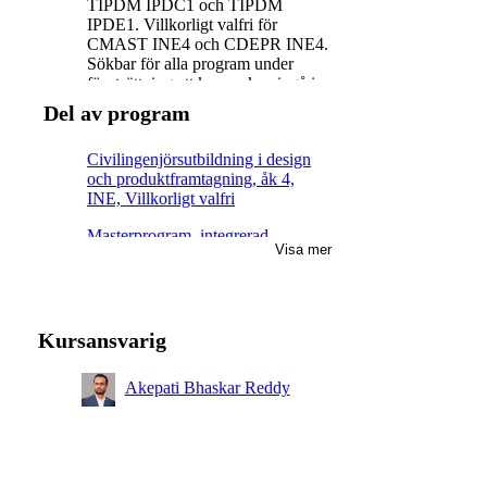
TIPDM IPDC1 och TIPDM
IPDE1. Villkorligt valfri för
CMAST INE4 och CDEPR INE4.
Sökbar för alla program under
förutsättning att kursen kan ingå i
programmet. Öppen för
Del av program
utbytesstudenter.
Civilingenjörsutbildning i design
och produktframtagning, åk 4,
INE, Villkorligt valfri
Masterprogram, integrerad
Visa mer
produktdesign, åk 1, IPDE,
Obligatorisk
Masterprogram, integrerad
produktdesign, åk 1, IPDC,
Kursansvarig
Obligatorisk
Civilingenjörsutbildning i
Akepati Bhaskar Reddy
maskinteknik, åk 4, INE,
Villkorligt valfri
Masterprogram,
maskinkonstruktion, åk 1,