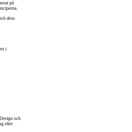
erat på
inciperna.
och dess
er i
Design och
g eller