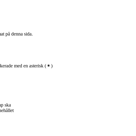
Obligatorisk
mat på denna sida.
kerade med en asterisk
(
)
ap ska
nehållet