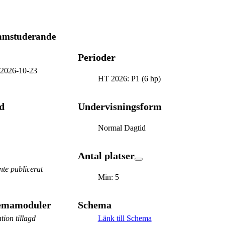
ramstuderande
Perioder
-
2026-10-23
HT 2026: P1 (6 hp)
d
Undervisningsform
Normal Dagtid
Antal platser
te publicerat
Min: 5
hemamoduler
Schema
tion tillagd
Länk till Schema