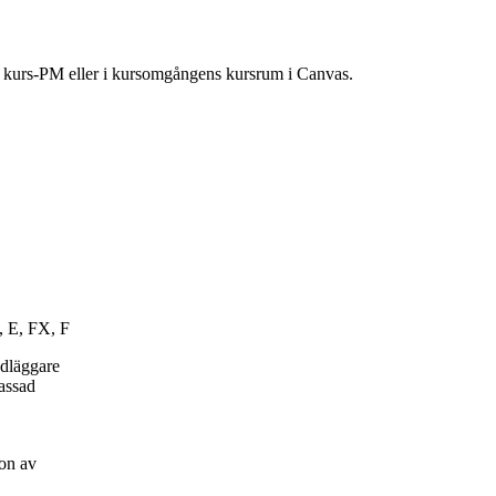
ns kurs-PM eller i kursomgångens kursrum i Canvas.
, E, FX, F
ndläggare
passad
on av