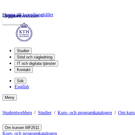
Hoppa till huvudinnehållet
Logga in
Studentwebben
Studier
Stöd och vägledning
IT och digitala tjänster
Kontakt
Sök
English
Meny
Studentwebben
Studier
Kurs- och programkatalogen
Om kurs
Om kursen MF2511
Kurs- och programkatalogen