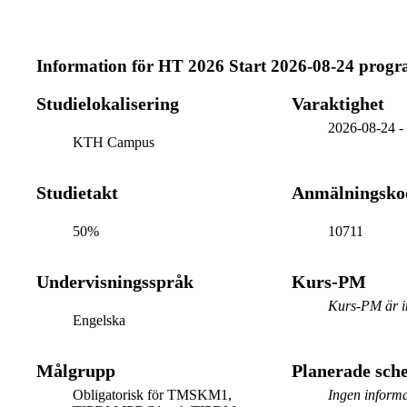
Information för
HT 2026 Start 2026-08-24 prog
Studielokalisering
Varaktighet
2026-08-24
KTH Campus
Studietakt
Anmälningsko
50%
10711
Undervisningsspråk
Kurs-PM
Kurs-PM är in
Engelska
Målgrupp
Planerade sc
Obligatorisk för TMSKM1,
Ingen informa