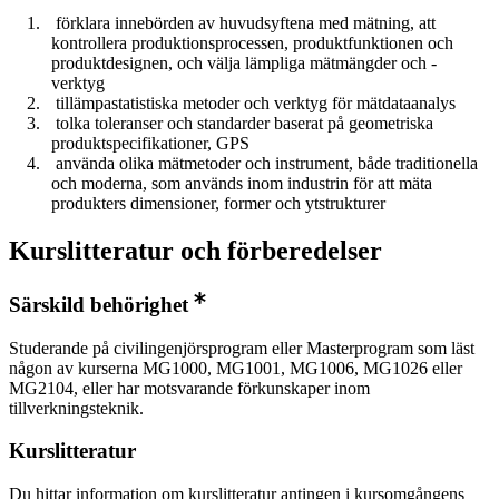
förklara innebörden av huvudsyftena med mätning, att
kontrollera produktionsprocessen, produktfunktionen och
produktdesignen, och välja lämpliga mätmängder och -
verktyg
tillämpastatistiska metoder och verktyg för mätdataanalys
tolka toleranser och standarder baserat på geometriska
produktspecifikationer, GPS
använda olika mätmetoder och instrument, både traditionella
och moderna, som används inom industrin för att mäta
produkters dimensioner, former och ytstrukturer
Kurslitteratur och förberedelser
Särskild behörighet
Studerande på civilingenjörsprogram eller Masterprogram som läst
någon av kurserna MG1000, MG1001, MG1006, MG1026 eller
MG2104, eller har motsvarande förkunskaper inom
tillverkningsteknik.
Kurslitteratur
Du hittar information om kurslitteratur antingen i kursomgångens