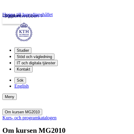
Hoppa till huvudinnehållet
Logga in
Studentwebben
Studier
Stöd och vägledning
IT och digitala tjänster
Kontakt
Sök
English
Meny
Om kursen MG2010
Kurs- och programkatalogen
Om kursen MG2010