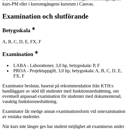
kurs-PM eller i kursomgångens kursrum i Canvas.
Examination och slutförande
Betygsskala
A, B, C, D, E, FX, F
Examination
LABA - Laborationer, 3,0 hp, betygsskala: P, F
PROA - Projektuppgift, 3,0 hp, betygsskala: A, B, C, D, E,
FX, F
Examinator beslutar, baserat på rekommendation från KTH:s
handläggare av stöd till studenter med funktionsnedsättning, om
eventuell anpassad examination för studenter med dokumenterad,
varaktig funktionsnedsättning.
Examinator får medge annan examinationsform vid omexamination
av enstaka studenter.
När kurs inte längre ges har student möjlighet att examineras under