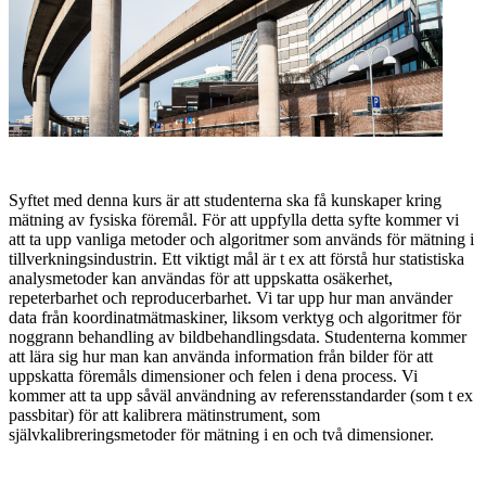
Syftet med denna kurs är att studenterna ska få kunskaper kring
mätning av fysiska föremål. För att uppfylla detta syfte kommer vi
att ta upp vanliga metoder och algoritmer som används för mätning i
tillverkningsindustrin. Ett viktigt mål är t ex att förstå hur statistiska
analysmetoder kan användas för att uppskatta osäkerhet,
repeterbarhet och reproducerbarhet. Vi tar upp hur man använder
data från koordinatmätmaskiner, liksom verktyg och algoritmer för
noggrann behandling av bildbehandlingsdata. Studenterna kommer
att lära sig hur man kan använda information från bilder för att
uppskatta föremåls dimensioner och felen i dena process. Vi
kommer att ta upp såväl användning av referensstandarder (som t ex
passbitar) för att kalibrera mätinstrument, som
självkalibreringsmetoder för mätning i en och två dimensioner.