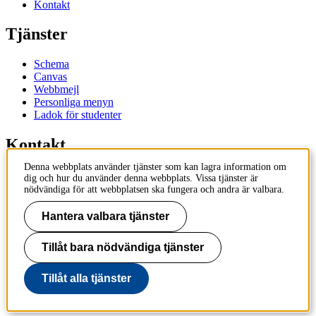
Kontakt
Tjänster
Schema
Canvas
Webbmejl
Personliga menyn
Ladok för studenter
Kontakt
Denna webbplats använder tjänster som kan lagra information om
Kontakta utbildningsprogram
dig och hur du använder denna webbplats. Vissa tjänster är
Kontakta kurs
nödvändiga för att webbplatsen ska fungera och andra är valbara.
IT-support
KTH Entré
Hantera valbara tjänster
KTH Biblioteket
Tillåt bara nödvändiga tjänster
KTH
100 44 Stockholm
+46 8 790 60 00
Tillåt alla tjänster
info@kth.se