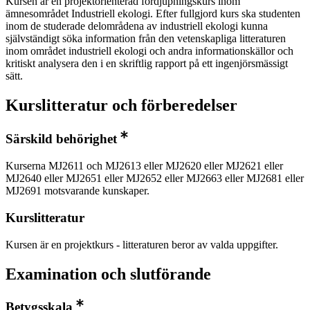
Kursen är en projektorienterad fördjupningskurs inom
ämnesområdet Industriell ekologi. Efter fullgjord kurs ska studenten
inom de studerade delområdena av industriell ekologi kunna
självständigt söka information från den vetenskapliga litteraturen
inom området industriell ekologi och andra informationskällor och
kritiskt analysera den i en skriftlig rapport på ett ingenjörsmässigt
sätt.
Kurslitteratur och förberedelser
Särskild behörighet
Kurserna MJ2611 och MJ2613 eller MJ2620 eller MJ2621 eller
MJ2640 eller MJ2651 eller MJ2652 eller MJ2663 eller MJ2681 eller
MJ2691 motsvarande kunskaper.
Kurslitteratur
Kursen är en projektkurs - litteraturen beror av valda uppgifter.
Examination och slutförande
Betygsskala