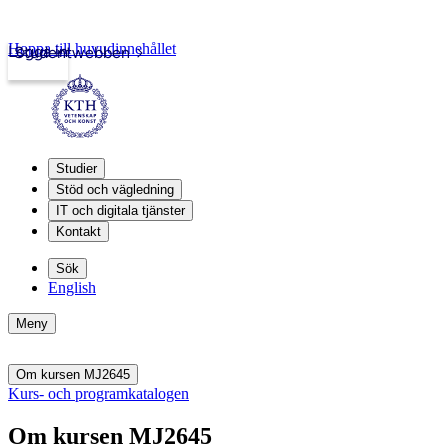
Hoppa till huvudinnehållet
Logga in
Studentwebben
Studier
Stöd och vägledning
IT och digitala tjänster
Kontakt
Sök
English
Meny
Om kursen MJ2645
Kurs- och programkatalogen
Om kursen MJ2645