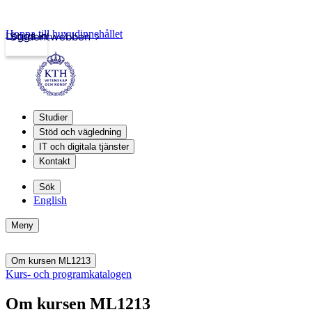
Hoppa till huvudinnehållet
Logga in
Studentwebben
Studier
Stöd och vägledning
IT och digitala tjänster
Kontakt
Sök
English
Meny
Om kursen ML1213
Kurs- och programkatalogen
Om kursen ML1213