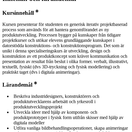
Kursinnehåll
Kursen presenterar för studenten en generisk iterativ projektbaserad
process som används för att hantera genomförandet av ny
produktutveckling. Processen bygger på kunskaper från tidigare
projektkurser och utökar elevens grundläggande kunskaper i
datorstödda konstruktions- och konstruktionsprogram. Det som är
unikt i denna specialiseringskurs är utveckling, design och
konstruktion av ett produktkoncept som kräver kommunikation och
presentation av resultat från beslut i olika former. verbalt, illustrativt,
textuellt, fysiskt (dvs 3D-tryckning och fysisk modellering) och
praktiskt taget (dvs i digitala animeringar).
Lärandemål
Beskriva industridesigners, konstruktörers och
produktutvecklarens arbetsätt och yrkesroll i
produktutvecklingsprojekt
Utveckla ideer med hjälp av komponent- och
produktprototyper i fysisk form utifrån skisser med hjälp av
digitala modeller
Utföra vanliga bildbehandlingsoperationer, skapa animeringar