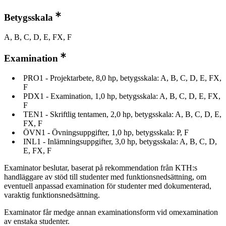
Betygsskala
A, B, C, D, E, FX, F
Examination
PRO1 - Projektarbete, 8,0 hp, betygsskala: A, B, C, D, E, FX,
F
PDX1 - Examination, 1,0 hp, betygsskala: A, B, C, D, E, FX,
F
TEN1 - Skriftlig tentamen, 2,0 hp, betygsskala: A, B, C, D, E,
FX, F
ÖVN1 - Övningsuppgifter, 1,0 hp, betygsskala: P, F
INL1 - Inlämningsuppgifter, 3,0 hp, betygsskala: A, B, C, D,
E, FX, F
Examinator beslutar, baserat på rekommendation från KTH:s
handläggare av stöd till studenter med funktionsnedsättning, om
eventuell anpassad examination för studenter med dokumenterad,
varaktig funktionsnedsättning.
Examinator får medge annan examinationsform vid omexamination
av enstaka studenter.