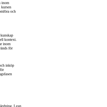
n inom
i kursen
nomföra och
h kunskap
ell kontext.
ar inom
änds för
 och inköp
för
ngsfasen
sledning, Lean