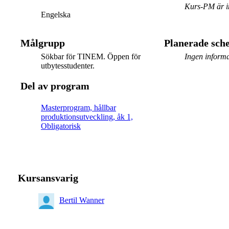
Kurs-PM är in
Engelska
Målgrupp
Planerade sc
Sökbar för TINEM. Öppen för
Ingen informa
utbytesstudenter.
Del av program
Masterprogram, hållbar
produktionsutveckling, åk 1,
Obligatorisk
Kursansvarig
Bertil Wanner