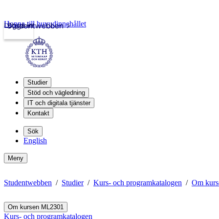
Hoppa till huvudinnehållet
Logga in
Studentwebben
Studier
Stöd och vägledning
IT och digitala tjänster
Kontakt
Sök
English
Meny
Studentwebben
Studier
Kurs- och programkatalogen
Om kur
Om kursen ML2301
Kurs- och programkatalogen