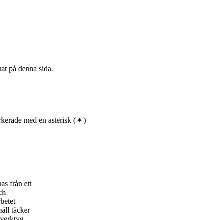
mat på denna sida.
kerade med en asterisk
(
)
as från ett
ch
betet
håll täcker
 verktyg