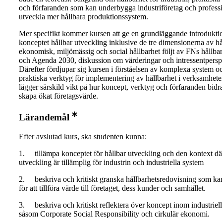
och förfaranden som kan underbygga industriföretag och professi
utveckla mer hållbara produktionssystem.
Mer specifikt kommer kursen att ge en grundläggande introduktion
konceptet hållbar utveckling inklusive de tre dimensionerna av hå
ekonomisk, miljömässig och social hållbarhet följt av FNs hållba
och Agenda 2030, diskussion om värderingar och intressentpersp
Därefter fördjupar sig kursen i förståelsen av komplexa system o
praktiska verktyg för implementering av hållbarhet i verksamhet
lägger särskild vikt på hur koncept, verktyg och förfaranden bidrar 
skapa ökat företagsvärde.
Lärandemål
Efter avslutad kurs, ska studenten kunna:
1. tillämpa konceptet för hållbar utveckling och den kontext dä
utveckling är tillämplig för industrin och industriella system
2. beskriva och kritiskt granska hållbarhetsredovisning som k
för att tillföra värde till företaget, dess kunder och samhället.
3. beskriva och kritiskt reflektera över koncept inom industriell
såsom Corporate Social Responsibility och cirkulär ekonomi.