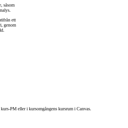
e, såsom
nalys.
ifrån ett
ri, genom
ld.
ns kurs-PM eller i kursomgångens kursrum i Canvas.