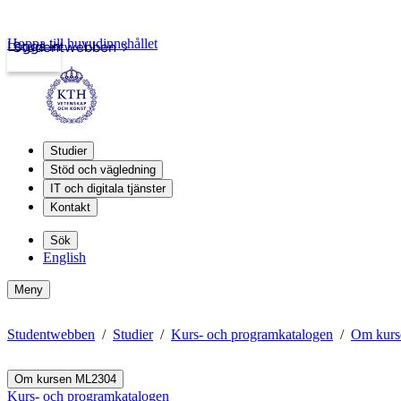
Hoppa till huvudinnehållet
Logga in
Studentwebben
Studier
Stöd och vägledning
IT och digitala tjänster
Kontakt
Sök
English
Meny
Studentwebben
Studier
Kurs- och programkatalogen
Om kur
Om kursen ML2304
Kurs- och programkatalogen