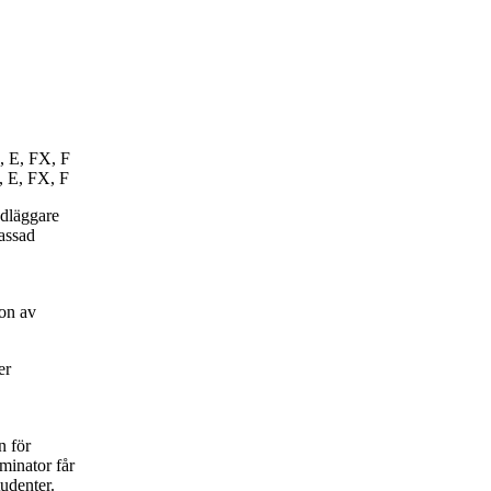
, E, FX, F
, E, FX, F
ndläggare
passad
on av
er
n för
minator får
udenter.