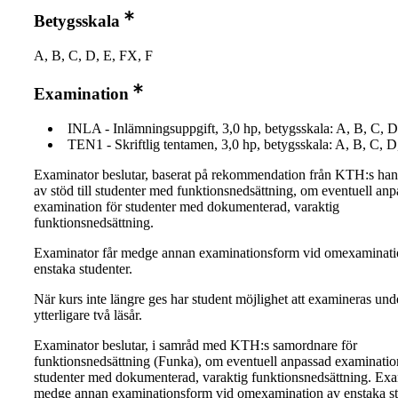
Betygsskala
A, B, C, D, E, FX, F
Examination
INLA - Inlämningsuppgift, 3,0 hp, betygsskala: A, B, C, D
TEN1 - Skriftlig tentamen, 3,0 hp, betygsskala: A, B, C, D
Examinator beslutar, baserat på rekommendation från KTH:s ha
av stöd till studenter med funktionsnedsättning, om eventuell an
examination för studenter med dokumenterad, varaktig
funktionsnedsättning.
Examinator får medge annan examinationsform vid omexaminati
enstaka studenter.
När kurs inte längre ges har student möjlighet att examineras und
ytterligare två läsår.
Examinator beslutar, i samråd med KTH:s samordnare för
funktionsnedsättning (Funka), om eventuell anpassad examinatio
studenter med dokumenterad, varaktig funktionsnedsättning. Exa
medge annan examinationsform vid omexamination av enstaka st