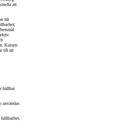
onella att
 till
llbarhet;
rhetsmål
ektiv.
ch
en. Kursen
till att
r hållbar
an användas
 hållbarhet,