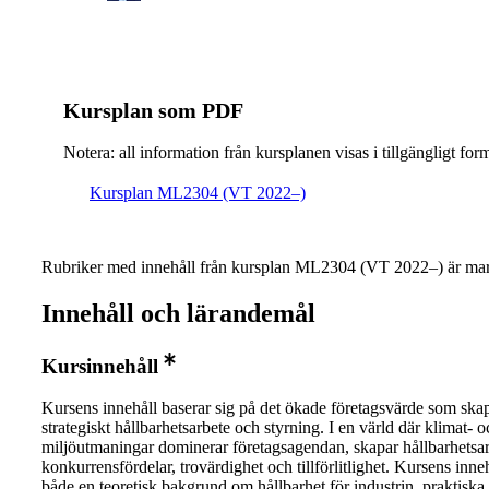
Kursplan som PDF
Notera: all information från kursplanen visas i tillgängligt for
Kursplan ML2304 (VT 2022–)
Rubriker med innehåll från kursplan ML2304 (VT 2022–) är mar
Innehåll och lärandemål
Kursinnehåll
Kursens innehåll baserar sig på det ökade företagsvärde som skap
strategiskt hållbarhetsarbete och styrning. I en värld där klimat- o
miljöutmaningar dominerar företagsagendan, skapar hållbarhetsar
konkurrensfördelar, trovärdighet och tillförlitlighet. Kursens inne
både en teoretisk bakgrund om hållbarhet för industrin, praktiska