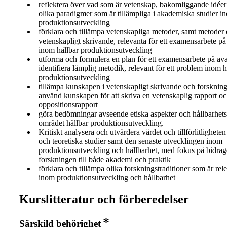
reflektera över vad som är vetenskap, bakomliggande idée
olika paradigmer som är tillämpliga i akademiska studier i
produktionsutveckling
förklara och tillämpa vetenskapliga metoder, samt metoder 
vetenskapligt skrivande, relevanta för ett examensarbete p
inom hållbar produktionsutveckling
utforma och formulera en plan för ett examensarbete på av
identifiera lämplig metodik, relevant för ett problem inom h
produktionsutveckling
tillämpa kunskapen i vetenskapligt skrivande och forskni
använd kunskapen för att skriva en vetenskaplig rapport o
oppositionsrapport
göra bedömningar avseende etiska aspekter och hållbarhet
området hållbar produktionsutveckling.
Kritiskt analysera och utvärdera värdet och tillförlitlighete
och teoretiska studier samt den senaste utvecklingen inom
produktionsutveckling och hållbarhet, med fokus på bidrag
forskningen till både akademi och praktik
förklara och tillämpa olika forskningstraditioner som är rele
inom produktionsutveckling och hållbarhet
Kurslitteratur och förberedelser
Särskild behörighet