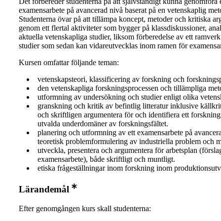
Det förbereder studenterna på att självständigt kunna genomföra e
examensarbete på avancerad nivå baserat på en vetenskaplig met
Studenterna övar på att tillämpa koncept, metoder och kritiska a
genom ett flertal aktiviteter som bygger på klassdiskussioner, ana
aktuella vetenskapliga studier, liksom förberedelse av ett ramver
studier som sedan kan vidareutvecklas inom ramen för examensar
Kursen omfattar följande teman:
vetenskapsteori, klassificering av forskning och forsknings
den vetenskapliga forskningsprocessen och tillämpliga met
utformning av undersökning och studier enligt olika vetens
granskning och kritik av befintlig litteratur inklusive källkri
och skriftligen argumentera för och identifiera ett forskni
utvalda underdomäner av forskningsfältet.
planering och utformning av ett examensarbete på avancera
teoretisk problemformulering av industriella problem och 
utveckla, presentera och argumentera för arbetsplan (försla
examensarbete), både skriftligt och muntligt.
etiska frågeställningar inom forskning inom produktionsutv
Lärandemål
Efter genomgången kurs skall studenterna: