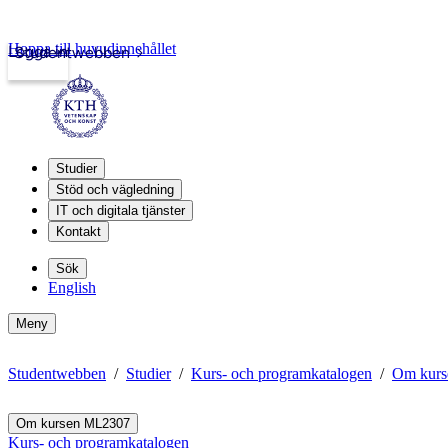
Hoppa till huvudinnehållet
Logga in
Studentwebben
Studier
Stöd och vägledning
IT och digitala tjänster
Kontakt
Sök
English
Meny
Studentwebben
Studier
Kurs- och programkatalogen
Om kur
Om kursen ML2307
Kurs- och programkatalogen