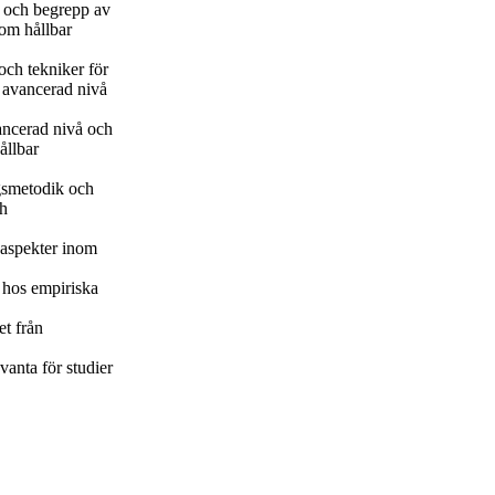
r och begrepp av
nom hållbar
och tekniker för
å avancerad nivå
ancerad nivå och
ållbar
ngsmetodik och
ch
saspekter inom
n hos empiriska
et från
vanta för studier