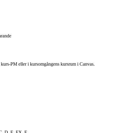
arande
ns kurs-PM eller i kursomgångens kursrum i Canvas.
C, D, E, FX, F