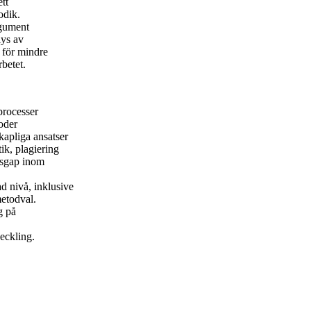
tt
odik.
rgument
lys av
k för mindre
betet.
processer
oder
kapliga ansatser
tik, plagiering
ngsgap inom
d nivå, inklusive
metodval.
g på
eckling.