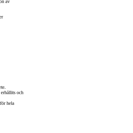
on av
er
ete.
erhållits och
för hela