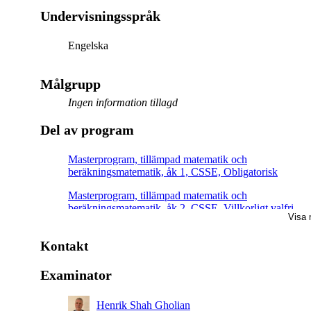
Undervisningsspråk
Engelska
Målgrupp
Ingen information tillagd
Del av program
Masterprogram, tillämpad matematik och
beräkningsmatematik, åk 1, CSSE, Obligatorisk
Masterprogram, tillämpad matematik och
beräkningsmatematik, åk 2, CSSE, Villkorligt valfri
Visa 
Masterprogram, tillämpad matematik och
beräkningsmatematik, åk 1, Obligatorisk
Kontakt
Examinator
Henrik Shah Gholian