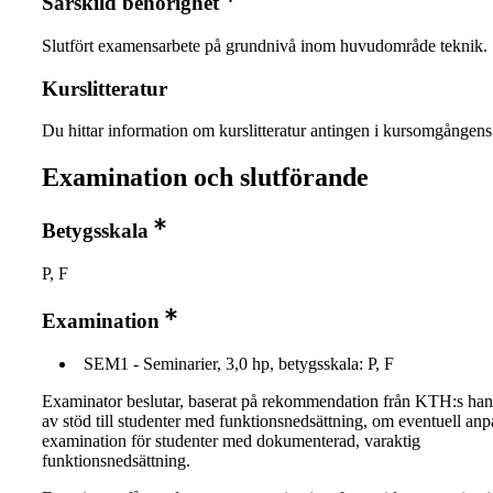
Särskild behörighet
Slutfört examensarbete på grundnivå inom huvudområde teknik.
Kurslitteratur
Du hittar information om kurslitteratur antingen i kursomgånge
Examination och slutförande
Betygsskala
P, F
Examination
SEM1 - Seminarier, 3,0 hp, betygsskala: P, F
Examinator beslutar, baserat på rekommendation från KTH:s ha
av stöd till studenter med funktionsnedsättning, om eventuell an
examination för studenter med dokumenterad, varaktig
funktionsnedsättning.