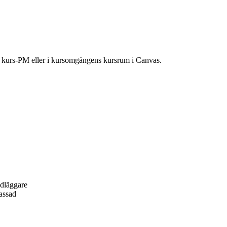
ns kurs-PM eller i kursomgångens kursrum i Canvas.
ndläggare
passad