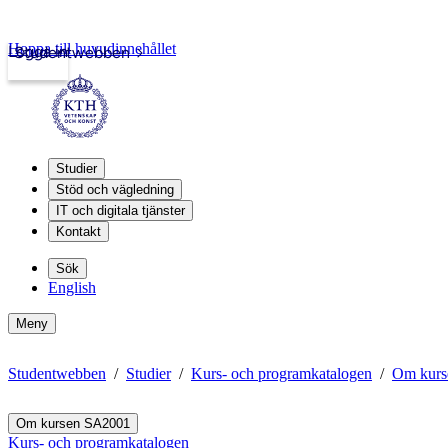
Hoppa till huvudinnehållet
Logga in
Studentwebben
Studier
Stöd och vägledning
IT och digitala tjänster
Kontakt
Sök
English
Meny
Studentwebben
Studier
Kurs- och programkatalogen
Om kurs
Om kursen SA2001
Kurs- och programkatalogen