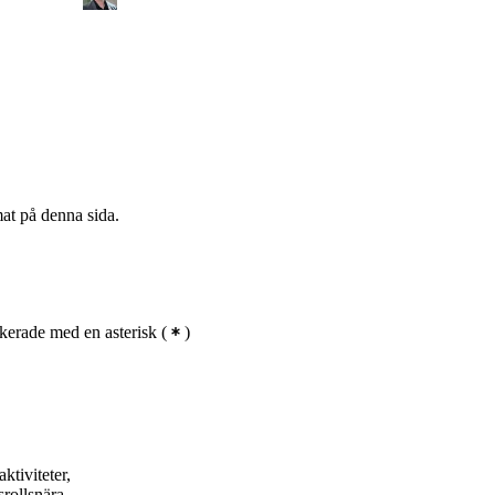
mat på denna sida.
kerade med en asterisk
(
)
tiviteter,
rollsnära