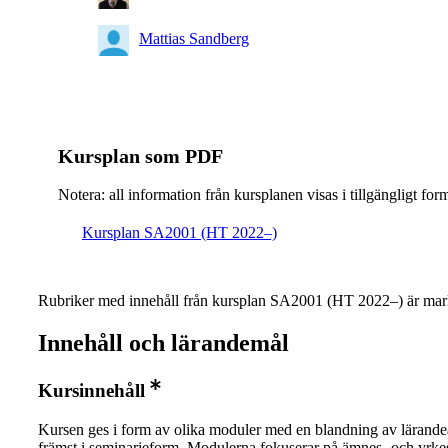
Mattias Sandberg
Kursplan som PDF
Notera: all information från kursplanen visas i tillgängligt for
Kursplan SA2001 (HT 2022–)
Rubriker med innehåll från kursplan SA2001 (HT 2022–) är mar
Innehåll och lärandemål
Kursinnehåll
Kursen ges i form av olika moduler med en blandning av lärandeak
främst i seminarieform. Modulerna fokuserar på ämnes- och yrkes