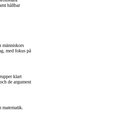
amt hållbar
ch människors
ing, med fokus på
rupper klart
p och de argument
om matematik.