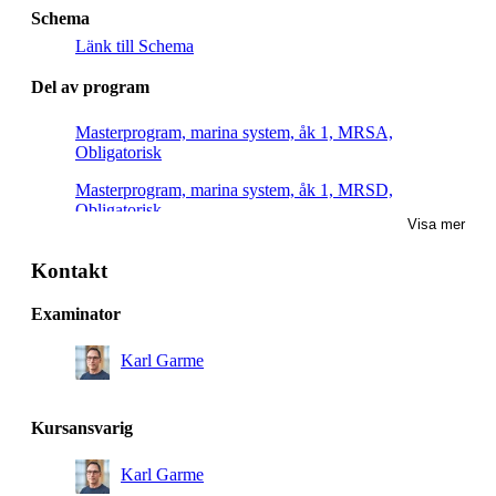
Schema
Länk till Schema
Del av program
Masterprogram, marina system, åk 1, MRSA,
Obligatorisk
Masterprogram, marina system, åk 1, MRSD,
Obligatorisk
Visa mer
Masterprogram, marina system, åk 1, MRSB,
Obligatorisk
Kontakt
Masterprogram, maskinkonstruktion, åk 1, Villkorligt
Examinator
valfri
Karl Garme
Kursansvarig
Karl Garme