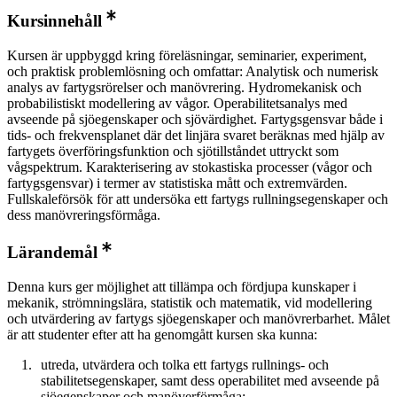
Kursinnehåll
Kursen är uppbyggd kring föreläsningar, seminarier, experiment,
och praktisk problemlösning och omfattar: Analytisk och numerisk
analys av fartygsrörelser och manövrering. Hydromekanisk och
probabilistiskt modellering av vågor. Operabilitetsanalys med
avseende på sjöegenskaper och sjövärdighet. Fartygsgensvar både i
tids- och frekvensplanet där det linjära svaret beräknas med hjälp av
fartygets överföringsfunktion och sjötillståndet uttryckt som
vågspektrum. Karakterisering av stokastiska processer (vågor och
fartygsgensvar) i termer av statistiska mått och extremvärden.
Fullskaleförsök för att undersöka ett fartygs rullningsegenskaper och
dess manövreringsförmåga.
Lärandemål
Denna kurs ger möjlighet att tillämpa och fördjupa kunskaper i
mekanik, strömningslära, statistik och matematik, vid modellering
och utvärdering av fartygs sjöegenskaper och manövrerbarhet. Målet
är att studenter efter att ha genomgått kursen ska kunna:
utreda, utvärdera och tolka ett fartygs rullnings- och
stabilitetsegenskaper, samt dess operabilitet med avseende på
sjöegenskaper och manöverförmåga;