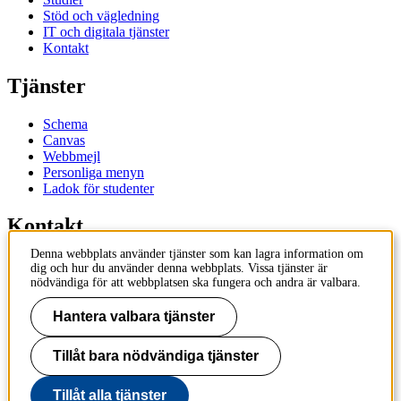
Stöd och vägledning
IT och digitala tjänster
Kontakt
Tjänster
Schema
Canvas
Webbmejl
Personliga menyn
Ladok för studenter
Kontakt
Denna webbplats använder tjänster som kan lagra information om
Kontakta utbildningsprogram
dig och hur du använder denna webbplats. Vissa tjänster är
Kontakta kurs
nödvändiga för att webbplatsen ska fungera och andra är valbara.
IT-support
KTH Entré
Hantera valbara tjänster
KTH Biblioteket
Tillåt bara nödvändiga tjänster
KTH
100 44 Stockholm
+46 8 790 60 00
Tillåt alla tjänster