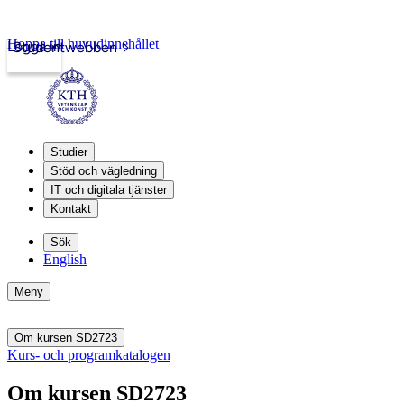
Hoppa till huvudinnehållet
Logga in
Studentwebben
Studier
Stöd och vägledning
IT och digitala tjänster
Kontakt
Sök
English
Meny
Om kursen SD2723
Kurs- och programkatalogen
Om kursen SD2723