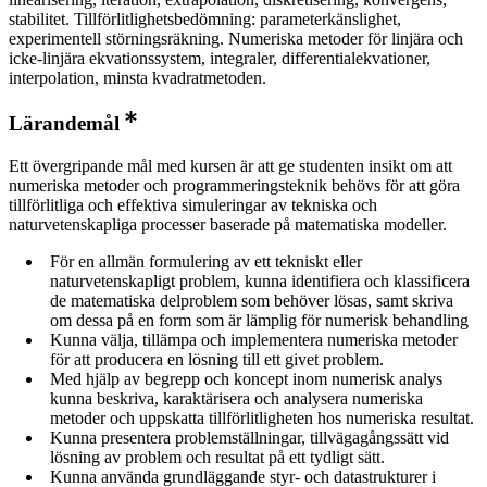
stabilitet. Tillförlitlighetsbedömning: parameterkänslighet,
experimentell störningsräkning. Numeriska metoder för linjära och
icke-linjära ekvationssystem, integraler, differentialekvationer,
interpolation, minsta kvadratmetoden.
Lärandemål
Ett övergripande mål med kursen är att ge studenten insikt om att
numeriska metoder och programmeringsteknik behövs för att göra
tillförlitliga och effektiva simuleringar av tekniska och
naturvetenskapliga processer baserade på matematiska modeller.
För en allmän formulering av ett tekniskt eller
naturvetenskapligt problem, kunna identifiera och klassificera
de matematiska delproblem som behöver lösas, samt skriva
om dessa på en form som är lämplig för numerisk behandling
Kunna välja, tillämpa och implementera numeriska metoder
för att producera en lösning till ett givet problem.
Med hjälp av begrepp och koncept inom numerisk analys
kunna beskriva, karaktärisera och analysera numeriska
metoder och uppskatta tillförlitligheten hos numeriska resultat.
Kunna presentera problemställningar, tillvägagångssätt vid
lösning av problem och resultat på ett tydligt sätt.
Kunna använda grundläggande styr- och datastrukturer i