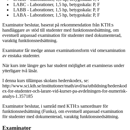
LABC - Laborationer, 1,5 hp, betygsskala: P, F
LABB - Laborationer, 1,5 hp, betygsskala: P, F
LABA - Laborationer, 1,5 hp, betygsskala: P, F
Examinator beslutar, baserat på rekommendation från KTH:s
handläggare av stöd till studenter med funktionsnedsättning, om
eventuell anpassad examination för studenter med dokumenterad,
varaktig funktionsnedsättning.
Examinator får medge annan examinationsform vid omexamination
av enstaka studenter.
När kurs inte längre ges har student möjlighet att examineras under
ytterligare två läsår.
I denna kurs tillämpas skolans hederskodex, se:
http://www.sci.kth.se/institutioner/math/avd/na/utbildning/hederskod
ex-for-studenter-och-larare-vid-kurser-pa-avdelningen-for-numerisk-
analys-1.357185
Examinator beslutar, i samråd med KTH:s samordnare för
funktionsnedsättning (Funka), om eventuell anpassad examination
för studenter med dokumenterad, varaktig funktionsnedsättning.
Examinator