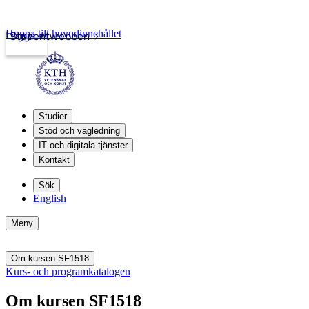
Hoppa till huvudinnehållet
Logga in
Studentwebben
Studier
Stöd och vägledning
IT och digitala tjänster
Kontakt
Sök
English
Meny
Om kursen SF1518
Kurs- och programkatalogen
Om kursen SF1518