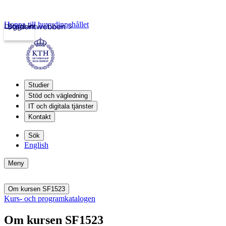
Hoppa till huvudinnehållet
Logga in
Studentwebben
Studier
Stöd och vägledning
IT och digitala tjänster
Kontakt
Sök
English
Meny
Om kursen SF1523
Kurs- och programkatalogen
Om kursen SF1523