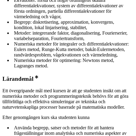
Ekvationer: första och högre ordningens skalära
differentialekvationer, system av differentialekvationer av
första ordningen, partiella differentialekvationer för
värmeledning och vågor,
Begrepp: diskretisering, approximation, konvergens,
kondition, lokal linjarisering, stabilitet,
Metoder: integrerande faktor, diagonalisering, Fourierserier,
variabelseparation, Fouriertransform,
Numeriska metoder för integraler och differentialekvationer:
Eulers metod, Runge-Kutta metoder, bakåt-Eulermetoden,
randvärdesproblem, vågekvationen och värmeledning,
Numeriska metoder för optimering: Newtons metod,
Lagranges metod.
Lärandemål
Ett övergripande mål med kursen är att ge studenten insikt om att
numeriska metoder och programmeringsteknik behövs för att göra
tillförlitliga och effektiva simuleringar av tekniska och
naturvetenskapliga processer baserade på matematiska modeller.
Efter genomgången kurs ska studenten kunna
Använda begrepp, satser och metoder för att hantera
frågeställningar inom analytiska och numeriska aspekter av