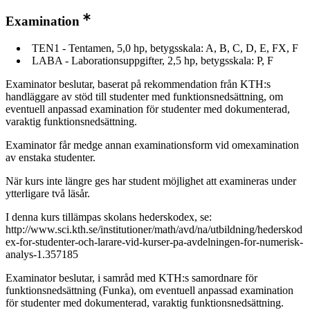
Examination
TEN1 - Tentamen, 5,0 hp, betygsskala: A, B, C, D, E, FX, F
LABA - Laborationsuppgifter, 2,5 hp, betygsskala: P, F
Examinator beslutar, baserat på rekommendation från KTH:s
handläggare av stöd till studenter med funktionsnedsättning, om
eventuell anpassad examination för studenter med dokumenterad,
varaktig funktionsnedsättning.
Examinator får medge annan examinationsform vid omexamination
av enstaka studenter.
När kurs inte längre ges har student möjlighet att examineras under
ytterligare två läsår.
I denna kurs tillämpas skolans hederskodex, se:
http://www.sci.kth.se/institutioner/math/avd/na/utbildning/hederskod
ex-for-studenter-och-larare-vid-kurser-pa-avdelningen-for-numerisk-
analys-1.357185
Examinator beslutar, i samråd med KTH:s samordnare för
funktionsnedsättning (Funka), om eventuell anpassad examination
för studenter med dokumenterad, varaktig funktionsnedsättning.