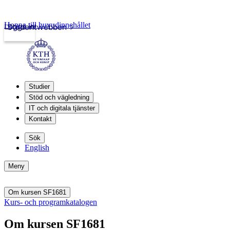
Hoppa till huvudinnehållet
Logga in
Studentwebben
Studier
Stöd och vägledning
IT och digitala tjänster
Kontakt
Sök
English
Meny
Om kursen SF1681
Kurs- och programkatalogen
Om kursen SF1681