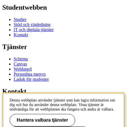
Studentwebben
Studier
Stöd och vägledning
IT och digitala tjänster
Kontakt
Tjänster
Schema
Canvas
Webbmejl
Personliga menyn
Ladok för studenter
Kontakt
Denna webbplats använder tjänster som kan lagra information om
Kontakta utbildningsprogram
dig och hur du använder denna webbplats. Vissa tjänster är
Kontakta kurs
nödvändiga för att webbplatsen ska fungera och andra är valbara.
IT-support
KTH Entré
Hantera valbara tjänster
KTH Biblioteket