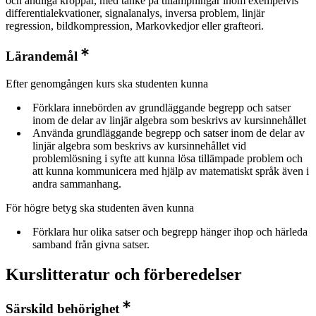
och ändliga kroppar, med tanke på tillämpningar inom exempelvis
differentialekvationer, signalanalys, inversa problem, linjär
regression, bildkompression, Markovkedjor eller grafteori.
Lärandemål
Efter genomgången kurs ska studenten kunna
Förklara innebörden av grundläggande begrepp och satser
inom de delar av linjär algebra som beskrivs av kursinnehållet
Använda grundläggande begrepp och satser inom de delar av
linjär algebra som beskrivs av kursinnehållet vid
problemlösning i syfte att kunna lösa tillämpade problem och
att kunna kommunicera med hjälp av matematiskt språk även i
andra sammanhang.
För högre betyg ska studenten även kunna
Förklara hur olika satser och begrepp hänger ihop och härleda
samband från givna satser.
Kurslitteratur och förberedelser
Särskild behörighet