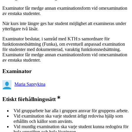
Examinator får medge annan examinationsform vid omexamination
av enstaka studenter.
När kurs inte längre ges har student möjlighet att examineras under
ytterligare två läsår.
Examinator beslutar, i samråd med KTH:s samordnare för
funktionsnedsättning (Funka), om eventuell anpassad examination
för studenter med dokumenterad, varaktig funktionsnedsättning.
Examinator får medge annan examinationsform vid omexamination
av enstaka studenter.
Examinator
Maria Saprykina
Etiskt förhållningssätt
Vid grupparbete har alla i gruppen ansvar för gruppens arbete.
Vid examination ska varje student ärligt redovisa hjälp som
erhållits och källor som använts.
Vid muntlig examination ska varje student kunna redogöra för
hela uppgiften och hela lösningen.