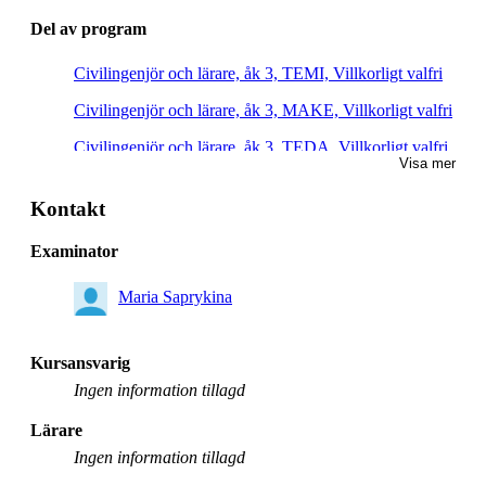
Del av program
Civilingenjör och lärare, åk 3, TEMI, Villkorligt valfri
Civilingenjör och lärare, åk 3, MAKE, Villkorligt valfri
Civilingenjör och lärare, åk 3, TEDA, Villkorligt valfri
Visa mer
Civilingenjör och lärare, åk 3, MAFY, Villkorligt valfri
Kontakt
Civilingenjör och lärare, åk 4, MAKE, Villkorligt valfri
Examinator
Civilingenjör och lärare, åk 4, MAFY, Villkorligt valfri
Civilingenjör och lärare, åk 4, TEMI, Villkorligt valfri
Maria Saprykina
Civilingenjör och lärare, åk 4, TEDA, Villkorligt valfri
Kursansvarig
Civilingenjörsutbildning i teknisk matematik, åk 2,
Obligatorisk
Ingen information tillagd
Civilingenjörsutbildning i teknisk fysik, åk 2,
Lärare
Obligatorisk
Ingen information tillagd