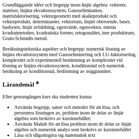
Grundläggande idéer och begrepp inom linjär algebra: vektorer,
matriser, linjära ekvationssystem, Gausselimination,
matrisfaktorisering, vektorgeometri med skalärprodukt och
vektorprodukt, determinanter, vektorrum, linjärt oberoende, baser,
basbyten, linjär avbildning, egenvärde, egenvektor, minsta
kvadratmetoden, kvadratiska former, ortogonalitet, inre produktrum,
Gram-Schmidts metod.
Beräkningstekniska aspekter och begrepp: numerisk lösning av
linjära ekvationssystem med Gausseliminering och LU-faktorisering,
komplexitet och experimentell bestämning av komplexitet vid
lösning av linjära ekvationssystem, konditionstal och numerisk
beräkning av konditionstal, bedömning av noggrannhet.
Lärandemål
Efter genomgången kurs ska studenten kunna
Använda begrepp, satser och metoder för att lösa, och
presentera lösningen av, problem inom de delar av linjär
algebra som beskrivs av kursinnehållet;
Använda Matlab för att lösa problem inom de delar av linjär
algebra och numerisk analys som beskrivs av kursinnehållet
Läsa och tillgodogöra sig matematisk text