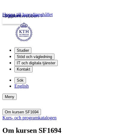
Hoppa till huvudinnehållet
Logga in
Studentwebben
Studier
Stöd och vägledning
IT och digitala tjänster
Kontakt
Sök
English
Meny
Om kursen SF1694
Kurs- och programkatalogen
Om kursen SF1694