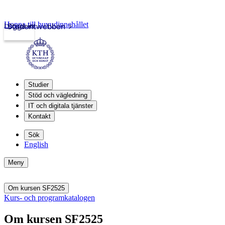
Hoppa till huvudinnehållet
Logga in
Studentwebben
Studier
Stöd och vägledning
IT och digitala tjänster
Kontakt
Sök
English
Meny
Om kursen SF2525
Kurs- och programkatalogen
Om kursen SF2525