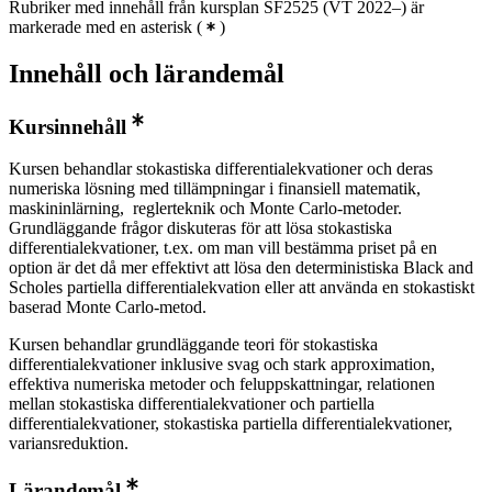
Rubriker med innehåll från kursplan SF2525 (VT 2022–) är
markerade med en asterisk
(
)
Innehåll och lärandemål
Kursinnehåll
Kursen behandlar stokastiska differentialekvationer och deras
numeriska lösning med tillämpningar i finansiell matematik,
maskininlärning, reglerteknik och Monte Carlo-metoder.
Grundläggande frågor diskuteras för att lösa stokastiska
differentialekvationer, t.ex. om man vill bestämma priset på en
option är det då mer effektivt att lösa den deterministiska Black and
Scholes partiella differentialekvation eller att använda en stokastiskt
baserad Monte Carlo-metod.
Kursen behandlar grundläggande teori för stokastiska
differentialekvationer inklusive svag och stark approximation,
effektiva numeriska metoder och feluppskattningar, relationen
mellan stokastiska differentialekvationer och partiella
differentialekvationer, stokastiska partiella differentialekvationer,
variansreduktion.
Lärandemål