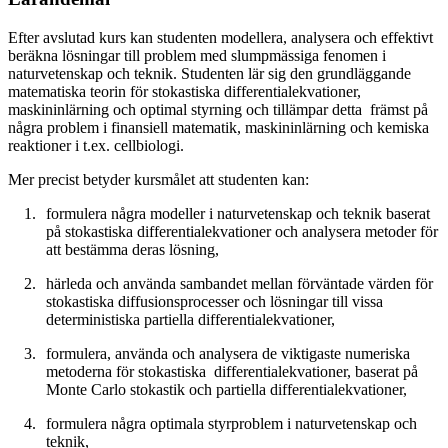
Efter avslutad kurs kan studenten modellera, analysera och effektivt
beräkna lösningar till problem med slumpmässiga fenomen i
naturvetenskap och teknik. Studenten lär sig den grundläggande
matematiska teorin för stokastiska differentialekvationer,
maskininlärning och optimal styrning och tillämpar detta främst på
några problem i finansiell matematik, maskininlärning och kemiska
reaktioner i t.ex. cellbiologi.
Mer precist betyder kursmålet att studenten kan:
formulera några modeller i naturvetenskap och teknik baserat
på stokastiska differentialekvationer och analysera metoder för
att bestämma deras lösning,
härleda och använda sambandet mellan förväntade värden för
stokastiska diffusionsprocesser och lösningar till vissa
deterministiska partiella differentialekvationer,
formulera, använda och analysera de viktigaste numeriska
metoderna för stokastiska differentialekvationer, baserat på
Monte Carlo stokastik och partiella differentialekvationer,
formulera några optimala styrproblem i naturvetenskap och
teknik,