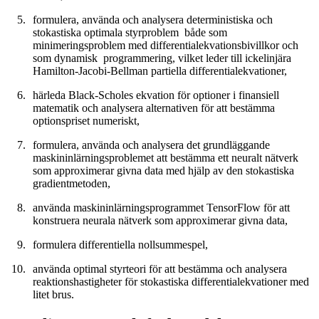
formulera, använda och analysera deterministiska och
stokastiska optimala styrproblem både som
minimeringsproblem med differentialekvationsbivillkor och
som dynamisk programmering, vilket leder till ickelinjära
Hamilton-Jacobi-Bellman partiella differentialekvationer,
härleda Black-Scholes ekvation för optioner i finansiell
matematik och analysera alternativen för att bestämma
optionspriset numeriskt,
formulera, använda och analysera det grundläggande
maskininlärningsproblemet att bestämma ett neuralt nätverk
som approximerar givna data med hjälp av den stokastiska
gradientmetoden,
använda maskininlärningsprogrammet TensorFlow för att
konstruera neurala nätverk som approximerar givna data,
formulera differentiella nollsummespel,
använda optimal styrteori för att bestämma och analysera
reaktionshastigheter för stokastiska differentialekvationer med
litet brus.