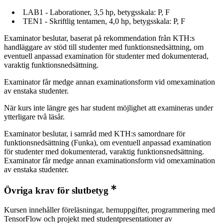
LAB1 - Laborationer, 3,5 hp, betygsskala: P, F
TEN1 - Skriftlig tentamen, 4,0 hp, betygsskala: P, F
Examinator beslutar, baserat på rekommendation från KTH:s
handläggare av stöd till studenter med funktionsnedsättning, om
eventuell anpassad examination för studenter med dokumenterad,
varaktig funktionsnedsättning.
Examinator får medge annan examinationsform vid omexamination
av enstaka studenter.
När kurs inte längre ges har student möjlighet att examineras under
ytterligare två läsår.
Examinator beslutar, i samråd med KTH:s samordnare för
funktionsnedsättning (Funka), om eventuell anpassad examination
för studenter med dokumenterad, varaktig funktionsnedsättning.
Examinator får medge annan examinationsform vid omexamination
av enstaka studenter.
Övriga krav för slutbetyg
Kursen innehåller föreläsningar, hemuppgifter, programmering med
TensorFlow och projekt med studentpresentationer av