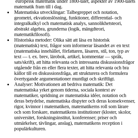
europeisk matematik under 1800-talet, aspekter av 1900-talets
matematik fram till i dag.
Matematiska utvecklingar: Talbegreppet och notation,
geometri, ekvationslösning, funktioner, differential- och
integralkalkyl och matematisk analys, sannolikhetsteori,
abstrakt algebra, grunderna (logik, mängdteori,
matematikfilosofi).
Historiska metoder: Olika sätt att läsa en historisk
(matematisk) text, frågor som informerar läsandet av en text
(matematiska innehållet, författaren, läsaren, stil, ton, typ av
text — t. ex. brev, lärobok, artikel, kommentar — språk,
sats/skrift), att hitta relevanta och intressanta diskussionsfrågor
utgående från en eller flera texter, att hitta relevanta och bra
källor till en diskussionsfråga, att strukturera och formulera
övertygande argumentationer muntligt och skriftligt.
Analyser: Motivationen att bedriva matematik: Det
matematiska yrket genom tiderna, sociala kontext av
matematiker, spridning av matematiska idéer, notation och
deras betydelse, matematiska dispyter och deras konsekvenser,
rigor, kvinnor i matematiken, matematikerns roll som lärare
och som forskare, matematikens institutioner (kloster, skolor,
universitet, forskningsinstitut, konferenser; priser och
utmärkelser, tävlingar, anslag), matematikens reception i
populärkulturen.