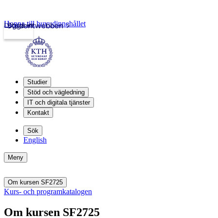
Hoppa till huvudinnehållet
Logga in
Studentwebben
Studier
Stöd och vägledning
IT och digitala tjänster
Kontakt
Sök
English
Meny
Om kursen SF2725
Kurs- och programkatalogen
Om kursen SF2725