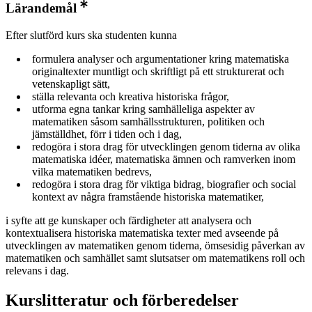
Lärandemål
Efter slutförd kurs ska studenten kunna
formulera analyser och argumentationer kring matematiska
originaltexter muntligt och skriftligt på ett strukturerat och
vetenskapligt sätt,
ställa relevanta och kreativa historiska frågor,
utforma egna tankar kring samhälleliga aspekter av
matematiken såsom samhällsstrukturen, politiken och
jämställdhet, förr i tiden och i dag,
redogöra i stora drag för utvecklingen genom tiderna av olika
matematiska idéer, matematiska ämnen och ramverken inom
vilka matematiken bedrevs,
redogöra i stora drag för viktiga bidrag, biografier och social
kontext av några framstående historiska matematiker,
i syfte att ge kunskaper och färdigheter att analysera och
kontextualisera historiska matematiska texter med avseende på
utvecklingen av matematiken genom tiderna, ömsesidig påverkan av
matematiken och samhället samt slutsatser om matematikens roll och
relevans i dag.
Kurslitteratur och förberedelser