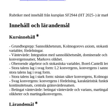
Rubriker med innehåll från kursplan SF2944 (HT 2025–) är mark
Innehåll och lärandemål
Kursinnehåll
- Grundbegrepp: Sannolikhetsrum, Kolmogorovs axiom, stokasti
variabler, fördelningar.
- Väntevärde: Integration med sannolikhetsmått, dominerade oc
konvergenssatser, Markovs olikhet.
- Oberoende algebror och stokastiska variabler, Borel-Cantelli l
- Stora talens lag i svag form: L2 konvergens, konvergens i sanno
stora talens lag i svag form.
- Stora talens lag i stark form: nästan säker konvergens, Kolmogo
- Svag konvergens: konvergens i fördelning, karaktäristisk funkt
kontinuitetssats, centrala gränsvärdessatsen.
- Betingat väntevärde: betingat väntevärde och varians, martinga
olikheter och martingalkonvergens.
Lärandemål