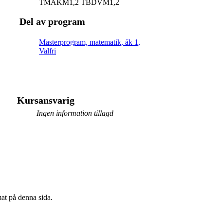
TMAKM1,2 TBDVM1,2
Del av program
Masterprogram, matematik, åk 1,
Valfri
Kursansvarig
Ingen information tillagd
mat på denna sida.