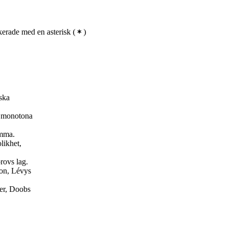
erade med en asterisk
(
)
ska
h monotona
emma.
likhet,
rovs lag.
ion, Lévys
ler, Doobs