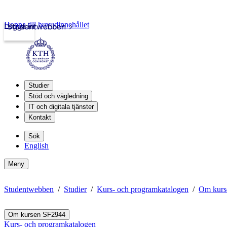
Hoppa till huvudinnehållet
Logga in
Studentwebben
Studier
Stöd och vägledning
IT och digitala tjänster
Kontakt
Sök
English
Meny
Studentwebben
Studier
Kurs- och programkatalogen
Om kurs
Om kursen SF2944
Kurs- och programkatalogen