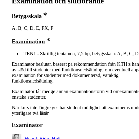
Examination och slutförande
Betygsskala
A, B, C, D, E, FX, F
Examination
TEN1 - Skriftlig tentamen, 7,5 hp, betygsskala: A, B, C, D
Examinator beslutar, baserat på rekommendation från KTH:s ha
av stöd till studenter med funktionsnedsättning, om eventuell an
examination för studenter med dokumenterad, varaktig
funktionsnedsättning.
Examinator får medge annan examinationsform vid omexaminati
enstaka studenter.
När kurs inte längre ges har student möjlighet att examineras und
ytterligare två läsår.
Examinator
Henrik Björn Hult