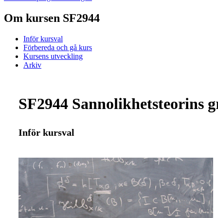
Om kursen SF2944
Inför kursval
Förbereda och gå kurs
Kursens utveckling
Arkiv
SF2944 Sannolikhetsteorins g
Inför kursval