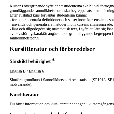
Kursens övergripande syfte är att studenterna ska bli väl förtrog
grundläggande sannolikhetsteoretiska begrepp, satser och lösnin
Efter avslutad kurs förväntas studenterna kunna:
- formulera centrala definitioner och satser inom kursens ämneso
- använda och generalisera metoder inom kursens ämnesområde;
- läsa och tillgodogöra sig matematisk text, i syfte att lära sig lös
av bevisföringskaraktär angående de grundläggande begreppen i
sannolikhetsteorin.
Kurslitteratur och förberedelser
Särskild behörighet
English B / English 6
Slutförd grundkurs i Sannolikhetsteori och statistik (SF1918, SF1
motsvarande).
Kurslitteratur
Du hittar information om kurslitteratur antingen i kursomgånge