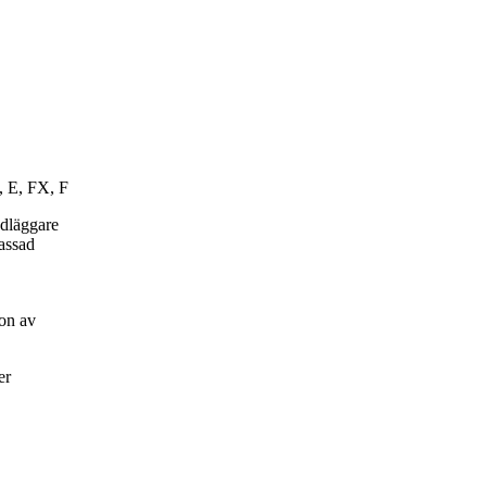
, E, FX, F
ndläggare
passad
on av
er