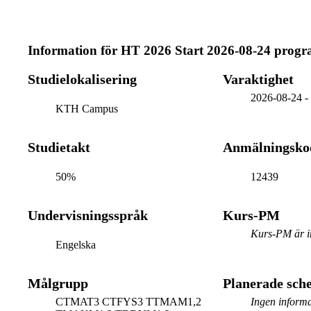
Information för
HT 2026 Start 2026-08-24 prog
Studielokalisering
Varaktighet
2026-08-24
KTH Campus
Studietakt
Anmälningsko
50%
12439
Undervisningsspråk
Kurs-PM
Kurs-PM är in
Engelska
Målgrupp
Planerade sc
CTMAT3 CTFYS3 TTMAM1,2
Ingen informa