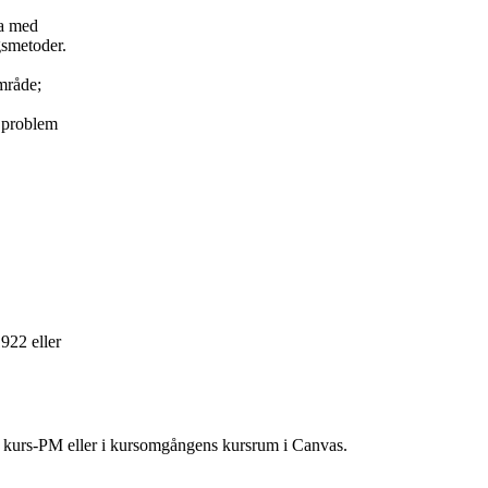
na med
gsmetoder.
mråde;
a problem
922 eller
ns kurs-PM eller i kursomgångens kursrum i Canvas.